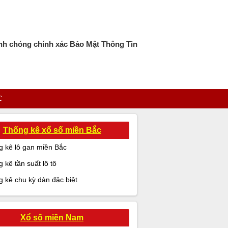
anh chóng chính xác Bảo Mật Thông Tin
C
Thống kê xổ số miền Bắc
 kê lô gan miền Bắc
 kê tần suất lô tô
 kê chu kỳ dàn đặc biệt
Xổ số miền Nam