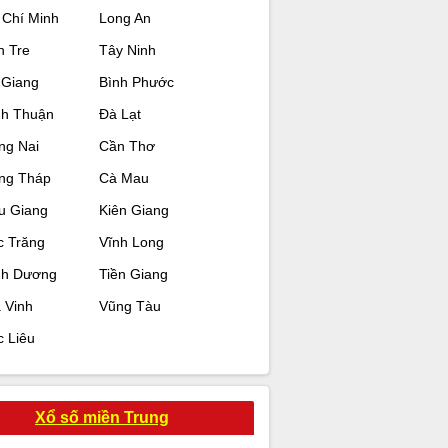
 Chí Minh
Long An
n Tre
Tây Ninh
 Giang
Bình Phước
nh Thuận
Đà Lạt
ng Nai
Cần Thơ
ng Tháp
Cà Mau
u Giang
Kiên Giang
c Trăng
Vĩnh Long
nh Dương
Tiền Giang
 Vinh
Vũng Tàu
c Liêu
Xổ số miền Trung