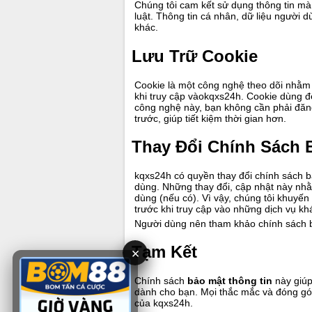
Chúng tôi cam kết sử dụng thông tin m
luật. Thông tin cá nhân, dữ liệu người 
khác.
Lưu Trữ Cookie
Cookie là một công nghệ theo dõi nhằm
khi truy cập vàokqxs24h. Cookie dùng để
công nghệ này, bạn không cần phải đăng 
trước, giúp tiết kiệm thời gian hơn.
Thay Đổi Chính Sách 
kqxs24h có quyền thay đổi chính sách 
dùng. Những thay đổi, cập nhật này nh
dùng (nếu có). Vì vậy, chúng tôi khuyế
trước khi truy cập vào những dịch vụ kh
Người dùng nên tham khảo chính sách bả
Tạm Kết
×
Chính sách
bảo mật thông tin
này giúp
dành cho bạn. Mọi thắc mắc và đóng gó
của kqxs24h.