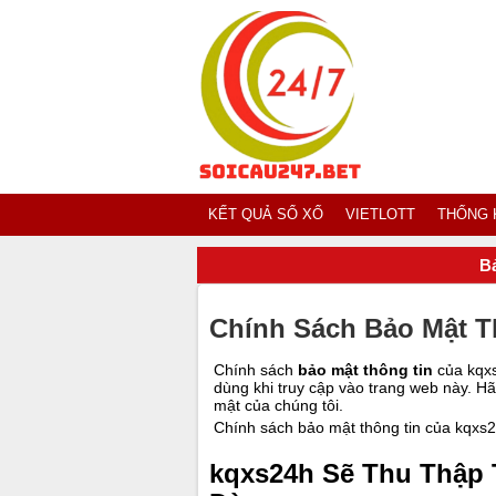
KẾT QUẢ SỔ XỐ
VIETLOTT
THỐNG 
B
Chính Sách Bảo Mật T
Chính sách
bảo mật thông tin
của kqxs
dùng khi truy cập vào trang web này. Hã
mật của chúng tôi.
Chính sách bảo mật thông tin của kqxs
kqxs24h Sẽ Thu Thập