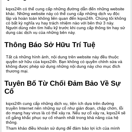
kqxs24h có thể cung cấp những đường dẫn đến những website
khác. Những website này có thể cung cấp những dịch vụ độc
lập và hoàn toàn không liên quan đến kqxs24h. Chúng tôi không
có bất kỳ nghĩa vụ hay trách nhiệm nào với bên thứ 3 này.
Người dùng nên tìm hiểu kỹ trước khi cung cấp thông tin hay sử
dụng các dịch vụ của những bên này.
Thông Báo Sở Hữu Trí Tuệ
Tất cả những hình ảnh, nội dung trên website này đều thuộc
quyền sở hữu của kqxs24h. Bạn không có quyền chỉnh sửa và
không được phép sử dụng những nội dung này cho mục đích
thương mại.
Tuyên Bố Từ Chối Đảm Bảo Về Sự
Cố
kqxs24h cung cấp những dịch vụ, tiện ích dựa trên đường
truyền Internet nên những sự cố như gián đoạn, chập chờn, lỗi
do mạng hay virus là có thể xảy ra. Nếu sự cố xảy ra, kqxs24 sẽ
cố gắng khắc phục sự cố nhanh nhất trong khả năng của hệ
thông.
Tham khảo điều khoản sử dụng để đảm bảo lợi ích của mình