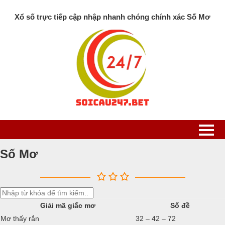
Xổ số trực tiếp cập nhập nhanh chóng chính xác Số Mơ
Số Mơ
Giải mã giấc mơ
Số đề
Mơ thấy rắn
32 – 42 – 72