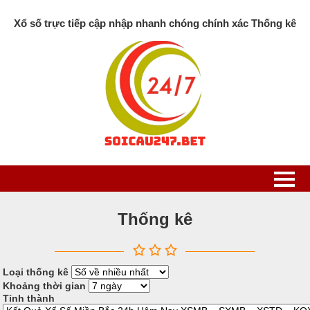
Xổ số trực tiếp cập nhập nhanh chóng chính xác Thống kê
Thống kê
Loại thống kê
Khoảng thời gian
Tỉnh thành