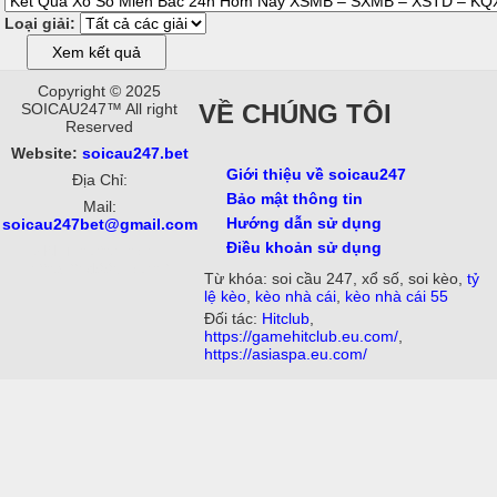
Loại giải:
Xem kết quả
Copyright © 2025
VỀ CHÚNG TÔI
SOICAU247™ All right
Reserved
Website:
soicau247.bet
Giới thiệu về soicau247
Địa Chỉ:
Bảo mật thông tin
Mail:
Hướng dẫn sử dụng
soicau247bet@gmail.com
Điều khoản sử dụng
3BET
motphimchill
https://hd88vn.com/
Từ khóa: soi cầu 247, xổ số, soi kèo,
tỷ
lệ kèo
,
kèo nhà cái
,
kèo nhà cái 55
Đối tác:
Hitclub
,
https://gamehitclub.eu.com/
,
https://asiaspa.eu.com/