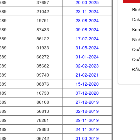
989
37697
20-03-2025
Bìn
689
21042
23-11-2024
Dak
089
19751
28-08-2024
589
87433
09-08-2024
Kon
389
56122
17-07-2024
Nin
989
01933
31-05-2024
Quả
689
66272
01-01-2024
Qu
989
35682
02-02-2023
Đắk
389
09740
21-02-2021
389
08876
15-12-2020
489
10730
07-12-2020
589
86108
27-12-2019
389
56813
02-12-2019
589
78281
29-11-2019
489
79883
24-11-2019
589
06742
01-03-2019