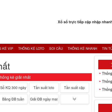
Xổ số trực tiếp cập nhập nhan
 KÊ VIP
THỐNG KÊ LOTO
SOI CẦU
THỐNG KÊ NHANH
TIN T
hất
Thống
hống kê giải nhất
Thống 
Sổ KQ 300 ngày
Tần suất loto
Tần suất cặp
Thống
Bảng ĐB tuần
Giải ĐB ngày mai