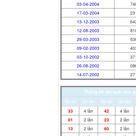
03-04-2004
74
17-03-2004
23
13-12-2003
64
12-08-2003
81
29-03-2003
53
09-02-2003
40
03-10-2002
37
26-08-2002
08
14-07-2002
27
Thống kê tần suất loto gi
Bộ số
Số lần
Bộ số
Số lần
33
4 lần
42
4 lần
01
2 lần
23
2 lần
13
2 lần
60
2 lần