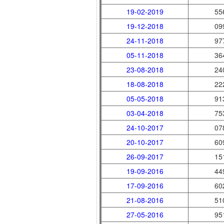
19-02-2019
55
19-12-2018
09
24-11-2018
97
05-11-2018
36
23-08-2018
24
18-08-2018
22
05-05-2018
91
03-04-2018
75
24-10-2017
07
20-10-2017
60
26-09-2017
15
19-09-2016
44
17-09-2016
60
21-08-2016
51
27-05-2016
95