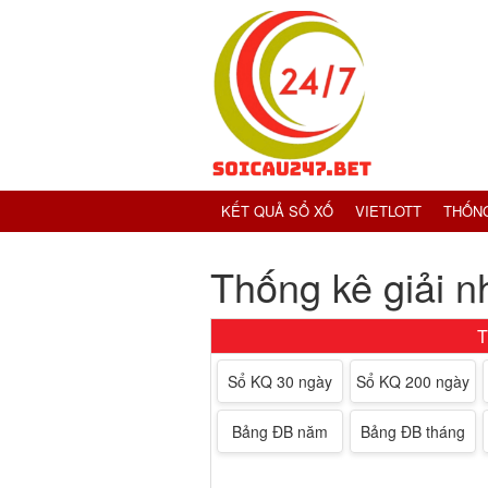
KẾT QUẢ SỔ XỐ
VIETLOTT
THỐNG
Thống kê giải n
T
Sổ KQ 30 ngày
Sổ KQ 200 ngày
Bảng ĐB năm
Bảng ĐB tháng