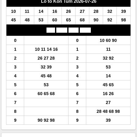
Lô tô Kon Tum 2026-07-26
10
11
14
16
26
27
28
32
39
45
48
53
60
65
68
90
92
98
Đầu
Lô tô
Đuôi
Lô tô
0
0
10 60 90
1
10 11 14 16
1
11
2
26 27 28
2
32 92
3
32 39
3
53
4
45 48
4
14
5
53
5
45 65
6
60 65 68
6
16 26
7
7
27
8
8
28 48 68 98
9
90 92 98
9
39