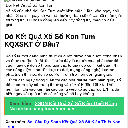
Đôi Nét Về Xổ Số Kon Tum
Vé số của nhà đài Kon Tum xuất hiện tuần 1 lần, vào ngày chủ
nhật. Sau khi quay số và mở thưởng, bạn sẽ có cơ hội nhận giải
thưởng từ 100 ngàn đồng lên đến 2 tỷ đồng tùy theo cơ cấu
giải.
Dò Kết Quả Xổ Số Kon Tum
KQXSKT Ở Đâu?
Xổ số là một dạng hình thức cá cược được nhà nước công nhận
và được ra đời từ rất lâu. Trước đây là người mua phải chờ đến
cuối ngày để dò số thông qua các tờ giấy dò có in kết quả. Khi
các dòng điện thoại lần lượt ra đời, mạng công nghệ internet
phát triển thì việc dò vé số Kon Tum trở nên đơn giản giản.
Tất cả các ngày trong tuần thì các nhà đài sẽ thực hiện quay số
để chọn ra dãy số trúng thưởng vào 16h15 đến 16h35. Thế
nên, bạn chỉ vào xem tại các trang web xổ số vào lúc 17h là đã
biết ngay kết quả mình có trúng vé số hay không.
Xem thêm:
XSDN Kết Quả Xổ Số Kiến Thiết Đồng
Nai online hàng tuần hôm nay
Xem thêm:
Soi Cầu Dự Đoán Kết Quả Xổ Số Kiến Thiết Kon
Tum