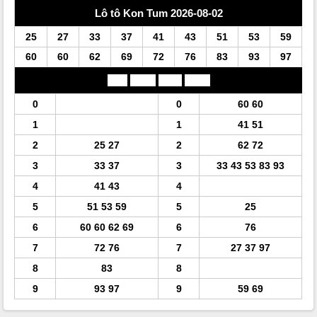
Lô tô Kon Tum 2026-08-02
25
27
33
37
41
43
51
53
59
60
60
62
69
72
76
83
93
97
Đầu
Lô tô
Đuôi
Lô tô
0
0
60 60
1
1
41 51
2
25 27
2
62 72
3
33 37
3
33 43 53 83 93
4
41 43
4
5
51 53 59
5
25
6
60 60 62 69
6
76
7
72 76
7
27 37 97
8
83
8
9
93 97
9
59 69