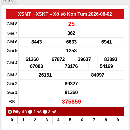
XSMT
»
XSKT
»
Xổ số Kon Tum 2026-08-02
25
Giải 8
362
Giải 7
8443
6633
6941
Giải 6
1253
Giải 5
61260
67872
39637
82893
Giải 4
67083
73176
54169
26151
84997
Giải 3
89327
Giải 2
91360
Giải 1
375859
ĐB
0
1
2
3
4
5
6
7
8
9