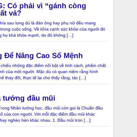
 Có phải vì “gánh còng
ất vả?
phía sau lưng dù là đàn ông hay phụ nữ đều mang
trong cuộc sống. Về khía cạnh sức khỏe của người đó
ng họ khá khỏe mạnh, do đó không […]
g Để Nâng Cao Số Mệnh
 chiếu những đặc điểm nổi bật về tính cách, phẩm chất
ính của một người. Mặc dù có quan niệm rằng hình
thay đổi, thực tế lại cho thấy rằng, tác […]
a tướng đầu mũi
 Trong Nhân tướng học, đầu mũi còn gọi là Chuẩn đầu
số của con người. Với mỗi đặc điểm đầu mũi khác
 hay nghèo hèn khác nhau. 1. Đầu mũi tròn […]