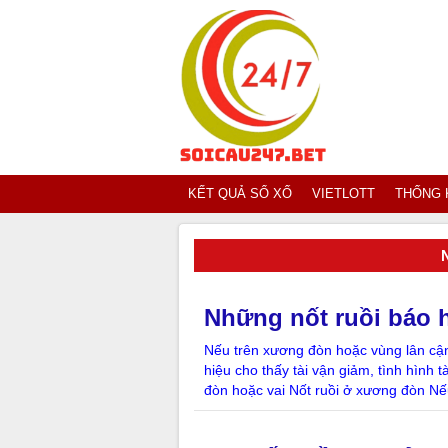
KẾT QUẢ SỔ XỐ
VIETLOTT
THỐNG 
Những nốt ruồi báo h
Nếu trên xương đòn hoặc vùng lân cận, 
hiệu cho thấy tài vận giảm, tình hình 
đòn hoặc vai Nốt ruồi ở xương đòn Nế