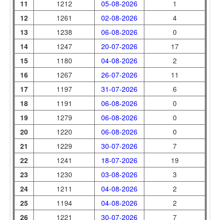
11
1212
05-08-2026
1
12
1261
02-08-2026
4
13
1238
06-08-2026
0
14
1247
20-07-2026
17
15
1180
04-08-2026
2
16
1267
26-07-2026
11
17
1197
31-07-2026
6
18
1191
06-08-2026
0
19
1279
06-08-2026
0
20
1220
06-08-2026
0
21
1229
30-07-2026
7
22
1241
18-07-2026
19
23
1230
03-08-2026
3
24
1211
04-08-2026
2
25
1194
04-08-2026
2
26
1221
30-07-2026
7