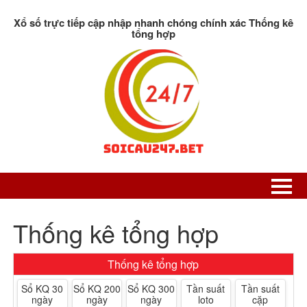
Xổ số trực tiếp cập nhập nhanh chóng chính xác Thống kê
tổng hợp
Thống kê tổng hợp
Thống kê tổng hợp
Sổ KQ 30
Sổ KQ 200
Sổ KQ 300
Tần suất
Tần suất
ngày
ngày
ngày
loto
cặp