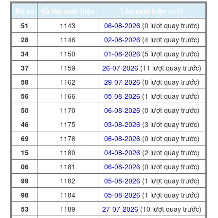
Bộ số
Số lần xuất hiện
Lần xuất hiện cuối
51
1143
06-08-2026
(0 lượt quay trước)
28
1146
02-08-2026
(4 lượt quay trước)
34
1150
01-08-2026
(5 lượt quay trước)
37
1159
26-07-2026
(11 lượt quay trước)
58
1162
29-07-2026
(8 lượt quay trước)
56
1166
05-08-2026
(1 lượt quay trước)
50
1170
06-08-2026
(0 lượt quay trước)
46
1175
03-08-2026
(3 lượt quay trước)
69
1176
06-08-2026
(0 lượt quay trước)
15
1180
04-08-2026
(2 lượt quay trước)
06
1181
06-08-2026
(0 lượt quay trước)
99
1182
05-08-2026
(1 lượt quay trước)
98
1184
05-08-2026
(1 lượt quay trước)
53
1189
27-07-2026
(10 lượt quay trước)