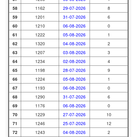
58
1162
29-07-2026
8
59
1201
31-07-2026
6
60
1210
06-08-2026
0
61
1222
05-08-2026
1
62
1320
04-08-2026
2
63
1207
03-08-2026
3
64
1234
02-08-2026
4
65
1198
28-07-2026
9
66
1224
05-08-2026
1
67
1193
06-08-2026
0
68
1290
31-07-2026
6
69
1176
06-08-2026
0
70
1229
27-07-2026
10
71
1246
25-07-2026
12
72
1243
04-08-2026
2