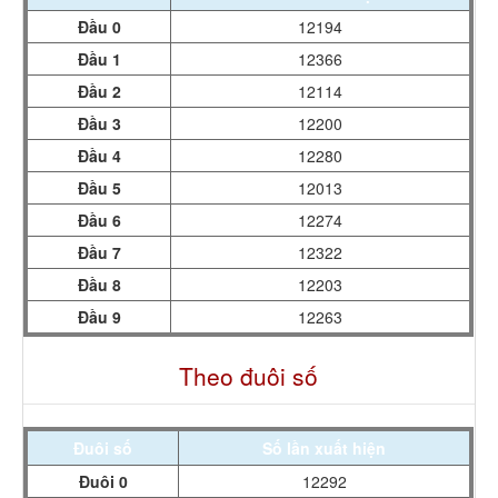
Đầu 0
12194
Đầu 1
12366
Đầu 2
12114
Đầu 3
12200
Đầu 4
12280
Đầu 5
12013
Đầu 6
12274
Đầu 7
12322
Đầu 8
12203
Đầu 9
12263
Theo đuôi số
Đuôi số
Số lần xuất hiện
Đuôi 0
12292