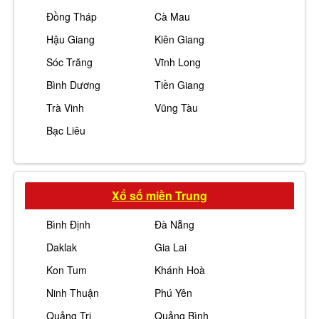
Đồng Tháp
Cà Mau
Hậu Giang
Kiên Giang
Sóc Trăng
Vĩnh Long
Bình Dương
Tiền Giang
Trà Vinh
Vũng Tàu
Bạc Liêu
Xổ số miền Trung
Bình Định
Đà Nẵng
Daklak
Gia Lai
Kon Tum
Khánh Hoà
Ninh Thuận
Phú Yên
Quảng Trị
Quảng Bình