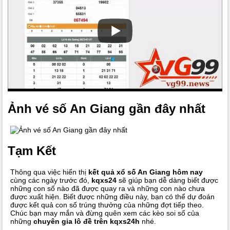
Ảnh vé số An Giang gần đây nhất
Tạm Kết
Thông qua việc hiển thị
kết quả xổ số An Giang hôm nay
cùng các ngày trước đó,
kqxs24
sẽ giúp bạn dễ dàng biết được
những con số nào đã được quay ra và những con nào chưa
được xuất hiện. Biết được những điều này, bạn có thể dự đoán
được kết quả con số trúng thưởng của những đợt tiếp theo.
Chúc bạn may mắn và đừng quên xem các kèo soi số của
những
chuyên gia lô đề trên kqxs24h
nhé.