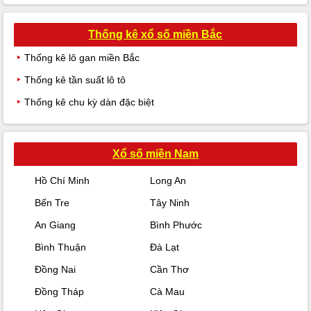
Thống kê xổ số miền Bắc
Thống kê lô gan miền Bắc
Thống kê tần suất lô tô
Thống kê chu kỳ dàn đặc biệt
Xổ số miền Nam
Hồ Chí Minh
Long An
Bến Tre
Tây Ninh
An Giang
Bình Phước
Bình Thuận
Đà Lạt
Đồng Nai
Cần Thơ
Đồng Tháp
Cà Mau