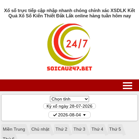
Xổ số trực tiếp cập nhập nhanh chóng chính xác XSDLK Kết
Quả Xổ Số Kiến Thiết Đắk Lắk online hàng tuần hôm nay
Kỳ xổ ngày 28-07-2026
2026-08-04
Miền Trung
Chủ nhật
Thứ 2
Thứ 3
Thứ 4
Thứ 5
Thứ 6