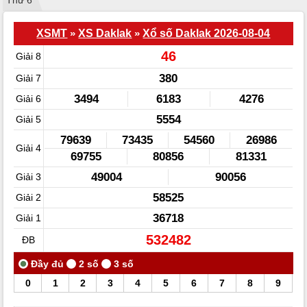
XSMT
»
XS Daklak
»
Xổ số Daklak 2026-08-04
46
Giải 8
380
Giải 7
3494
6183
4276
Giải 6
5554
Giải 5
79639
73435
54560
26986
Giải 4
69755
80856
81331
49004
90056
Giải 3
58525
Giải 2
36718
Giải 1
532482
ĐB
0
1
2
3
4
5
6
7
8
9