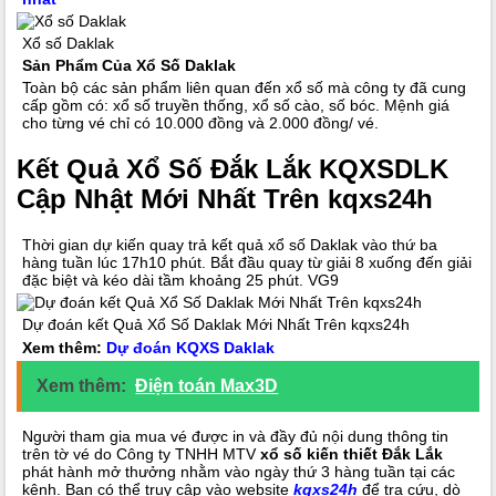
Xổ số Daklak
Sản Phẩm Của Xổ Số Daklak
Toàn bộ các sản phẩm liên quan đến xổ số mà công ty đã cung
cấp gồm có: xổ số truyền thống, xổ số cào, số bóc. Mệnh giá
cho từng vé chỉ có 10.000 đồng và 2.000 đồng/ vé.
Kết Quả Xổ Số Đắk Lắk KQXSDLK
Cập Nhật Mới Nhất Trên kqxs24h
Thời gian dự kiến quay trả kết quả xổ số Daklak vào thứ ba
hàng tuần lúc 17h10 phút. Bắt đầu quay từ giải 8 xuống đến giải
đặc biệt và kéo dài tầm khoảng 25 phút. VG9
Dự đoán kết Quả Xổ Số Daklak Mới Nhất Trên kqxs24h
Xem thêm:
Dự đoán KQXS Daklak
Xem thêm:
Điện toán Max3D
Người tham gia mua vé được in và đầy đủ nội dung thông tin
trên tờ vé do Công ty TNHH MTV
xổ số kiến thiết Đắk Lắk
phát hành mở thưởng nhằm vào ngày thứ 3 hàng tuần tại các
kênh. Bạn có thể truy cập vào website
kqxs24h
để tra cứu, dò