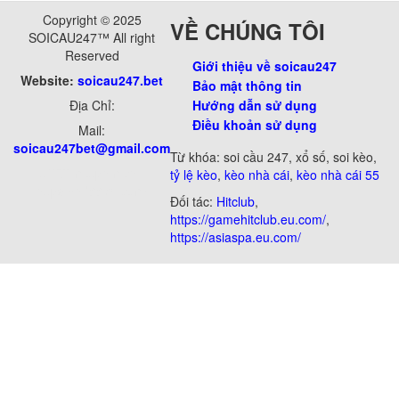
Copyright © 2025
VỀ CHÚNG TÔI
SOICAU247™ All right
Reserved
Giới thiệu về soicau247
Website:
soicau247.bet
Bảo mật thông tin
Địa Chỉ:
Hướng dẫn sử dụng
Điều khoản sử dụng
Mail:
soicau247bet@gmail.com
Từ khóa: soi cầu 247, xổ số, soi kèo,
3BET
motphimchill
tỷ lệ kèo
,
kèo nhà cái
,
kèo nhà cái 55
https://hd88vn.com/
Đối tác:
Hitclub
,
https://gamehitclub.eu.com/
,
https://asiaspa.eu.com/