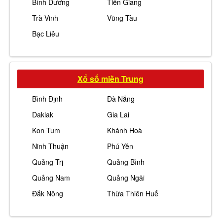
Bình Dương
Tiền Giang
Trà Vinh
Vũng Tàu
Bạc Liêu
Xổ số miền Trung
Bình Định
Đà Nẵng
Daklak
Gia Lai
Kon Tum
Khánh Hoà
Ninh Thuận
Phú Yên
Quảng Trị
Quảng Bình
Quảng Nam
Quảng Ngãi
Đắk Nông
Thừa Thiên Huế