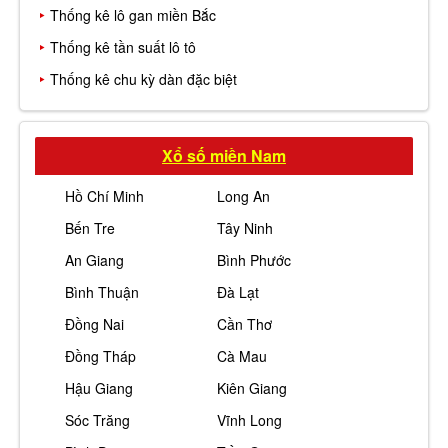
Thống kê lô gan miền Bắc
Thống kê tần suất lô tô
Thống kê chu kỳ dàn đặc biệt
Xổ số miền Nam
Hồ Chí Minh
Long An
Bến Tre
Tây Ninh
An Giang
Bình Phước
Bình Thuận
Đà Lạt
Đồng Nai
Cần Thơ
Đồng Tháp
Cà Mau
Hậu Giang
Kiên Giang
Sóc Trăng
Vĩnh Long