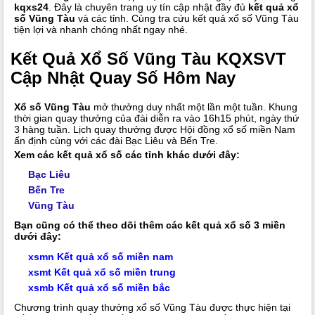
kqxs24
. Đây là chuyên trang uy tín cập nhật đầy đủ
kết quả xổ
số Vũng Tàu
và các tỉnh. Cùng tra cứu kết quả xổ số Vũng Tàu
tiện lợi và nhanh chóng nhất ngay nhé.
Kết Quả Xổ Số Vũng Tàu KQXSVT
Cập Nhật Quay Số Hôm Nay
Xổ số Vũng Tàu
mở thưởng duy nhất một lần một tuần. Khung
thời gian quay thưởng của đài diễn ra vào 16h15 phút, ngày thứ
3 hàng tuần. Lịch quay thưởng được Hội đồng xổ số miền Nam
ấn định cùng với các đài Bạc Liêu và Bến Tre.
Xem các kết quả xổ số các tỉnh khác dưới đây:
Bạc Liêu
Bến Tre
Vũng Tàu
Bạn cũng có thể theo dõi thêm các kết quả xổ số 3 miền
dưới đây:
xsmn Kết quả xổ số miền nam
xsmt Kết quả xổ số miền trung
xsmb Kết quả xổ số miền bắc
Chương trình quay thưởng xổ số Vũng Tàu được thực hiện tại