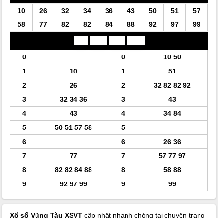
10
26
32
34
36
43
50
51
57
58
77
82
82
84
88
92
97
99
Đầu
Lô tô
Đuôi
Lô tô
0
0
10 50
1
10
1
51
2
26
2
32 82 82 92
3
32 34 36
3
43
4
43
4
34 84
5
50 51 57 58
5
6
6
26 36
7
77
7
57 77 97
8
82 82 84 88
8
58 88
9
92 97 99
9
99
Xổ số Vũng Tàu XSVT
cập nhật nhanh chóng tại chuyên trang