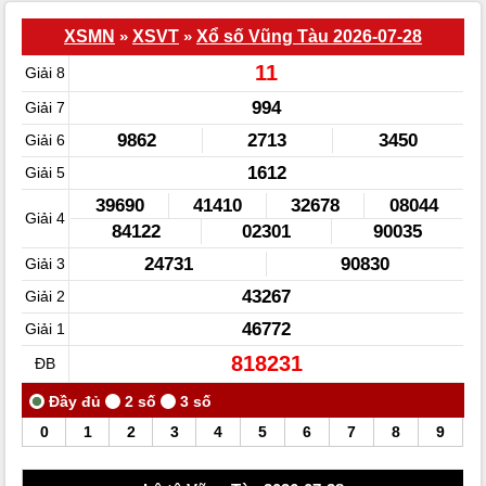
XSMN
»
XSVT
»
Xổ số Vũng Tàu 2026-07-28
11
Giải 8
994
Giải 7
9862
2713
3450
Giải 6
1612
Giải 5
39690
41410
32678
08044
Giải 4
84122
02301
90035
24731
90830
Giải 3
43267
Giải 2
46772
Giải 1
818231
ĐB
0
1
2
3
4
5
6
7
8
9