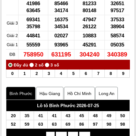
41986
85466
81233
32651
63645
34174
80148
97517
69341
16375
47947
37533
Giải 3
35798
34534
26122
38904
44841
02027
10883
58574
Giải 2
55559
93965
45291
05035
Giải 1
758950
631195
304240
340389
ĐB
0
1
2
3
4
5
6
7
8
9
Bình Phước
Hậu Giang
Hồ Chí Minh
Long An
Lô tô Bình Phước 2026-07-25
20
35
41
41
43
45
48
49
50
52
59
63
63
69
86
97
98
98
Đầu
Lô tô
Đuôi
Lô tô