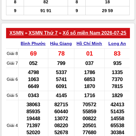
8
82
8
18
9
91 91
9
29 59
XSMN
»
XSMN Thứ 7
»
Xổ số miền Nam 2026-07-25
Bình Phước
Hậu Giang
Hồ Chí Minh
Long An
69
78
01
83
Giải 8
052
799
037
935
Giải 7
4798
5337
1786
1335
1063
5741
6853
7370
Giải 6
6649
6091
1870
7815
0343
4145
1716
1829
Giải 5
38063
82715
70572
42413
85935
60440
55859
51435
19448
13072
00822
14558
71397
08220
20501
65538
Giải 4
52020
52678
77680
30384