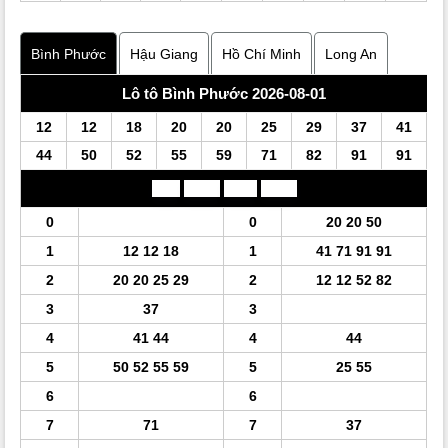
Bình Phước
Hậu Giang
Hồ Chí Minh
Long An
Lô tô Bình Phước 2026-08-01
12
12
18
20
20
25
29
37
41
44
50
52
55
59
71
82
91
91
Đầu
Lô tô
Đuôi
Lô tô
0
0
20 20 50
1
12 12 18
1
41 71 91 91
2
20 20 25 29
2
12 12 52 82
3
37
3
4
41 44
4
44
5
50 52 55 59
5
25 55
6
6
7
71
7
37