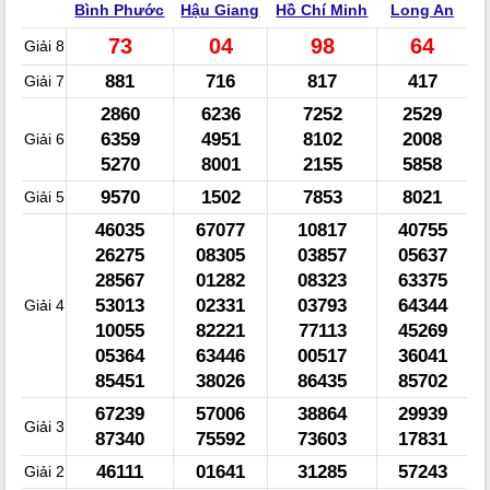
Bình Phước
Hậu Giang
Hồ Chí Minh
Long An
73
04
98
64
Giải 8
881
716
817
417
Giải 7
2860
6236
7252
2529
6359
4951
8102
2008
Giải 6
5270
8001
2155
5858
9570
1502
7853
8021
Giải 5
46035
67077
10817
40755
26275
08305
03857
05637
28567
01282
08323
63375
53013
02331
03793
64344
Giải 4
10055
82221
77113
45269
05364
63446
00517
36041
85451
38026
86435
85702
67239
57006
38864
29939
Giải 3
87340
75592
73603
17831
46111
01641
31285
57243
Giải 2