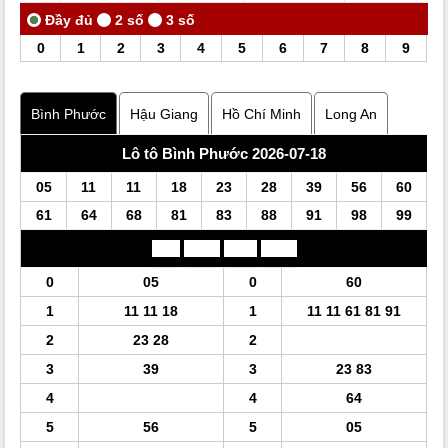
0
1
2
3
4
5
6
7
8
9
Bình Phước
Hậu Giang
Hồ Chí Minh
Long An
Lô tô Bình Phước 2026-07-18
05
11
11
18
23
28
39
56
60
61
64
68
81
83
88
91
98
99
Đầu
Lô tô
Đuôi
Lô tô
0
05
0
60
1
11 11 18
1
11 11 61 81 91
2
23 28
2
3
39
3
23 83
4
4
64
5
56
5
05