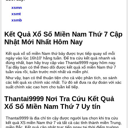
xsmn
xsmt
xsmb
Kết Quả Xổ Số Miền Nam Thứ 7 Cập
Nhật Mới Nhất Hôm Nay
Kết quả xổ số miền Nam thứ bảy được trực tiếp quay số mỗi
ngày vào lúc 16h10′ hằng tuần. Để tra cứu kết quả nhanh và
đúng nhất, bạn hãy truy cập vào Thantai9999
ngay hôm nay.
Tại đây bạn có thể theo dõi được kết quả xổ miền Nam thứ 7
tuần vừa rồi, tuần trước mới nhất và miễn phí.
Như vậy, bạn có thể thuận tiện cho cả việc phân tích, so sánh
các kết quả xs chính xác nhất. Từ đó sẽ đưa ra dự đoán với xác
suất chính xác cao hơn cho tuần kế tiếp.
Thantai9999 Nơi Tra Cứu Kết Quả
Xổ Số Miền Nam Thứ 7 Uy tín
Thantai9999 là địa chỉ tin cậy được người lựa chọn khi tra cứu
kết quả XS miền Nam thứ 7 và tất cả các tỉnh thành miền Trung,
miền Bắc. Kết quả cập nhật trực tiếp ngay tại thời điểm trường