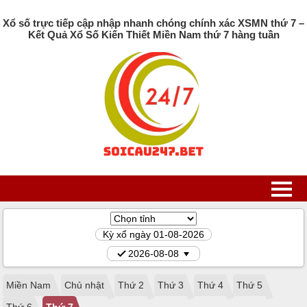
Xổ số trực tiếp cập nhập nhanh chóng chính xác XSMN thứ 7 –
Kết Quả Xổ Số Kiến Thiết Miền Nam thứ 7 hàng tuần
Kỳ xổ ngày 01-08-2026
2026-08-08
Miền Nam
Chủ nhật
Thứ 2
Thứ 3
Thứ 4
Thứ 5
Thứ 6
Thứ 7