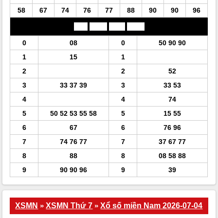
58
67
74
76
77
88
90
90
96
Đầu
Lô tô
Đuôi
Lô tô
0
08
0
50 90 90
1
15
1
2
2
52
3
33 37 39
3
33 53
4
4
74
5
50 52 53 55 58
5
15 55
6
67
6
76 96
7
74 76 77
7
37 67 77
8
88
8
08 58 88
9
90 90 96
9
39
XSMN
»
XSMN Thứ 7
»
Xổ số miền Nam 2026-07-04