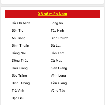
Xổ số miền Nam
Hồ Chí Minh
Long An
Bến Tre
Tây Ninh
An Giang
Bình Phước
Bình Thuận
Đà Lạt
Đồng Nai
Cần Thơ
Đồng Tháp
Cà Mau
Hậu Giang
Kiên Giang
Sóc Trăng
Vĩnh Long
Bình Dương
Tiền Giang
Trà Vinh
Vũng Tàu
Bạc Liêu