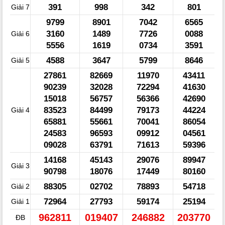
391
998
342
801
Giải 7
9799
8901
7042
6565
3160
1489
7726
0088
Giải 6
5556
1619
0734
3591
4588
3647
5799
8646
Giải 5
27861
82669
11970
43411
90239
32028
72294
41630
15018
56757
56366
42690
83523
84499
79173
44224
Giải 4
65881
55661
70041
86054
24583
96593
09912
04561
09028
63791
71613
59396
14168
45143
29076
89947
Giải 3
90798
18076
17449
80160
88305
02702
78893
54718
Giải 2
72964
27793
59174
25194
Giải 1
962811
019407
246882
203770
ĐB