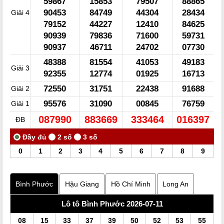
59867
15853
79507
88865
90453
84749
44304
28434
Giải 4
79152
44227
12410
84625
90939
79836
71600
59731
90937
46711
24702
07730
48388
81554
41053
49183
Giải 3
92355
12774
01925
16713
72550
31751
22438
91688
Giải 2
95576
31090
00845
76759
Giải 1
087990
883669
333464
016397
ĐB
0
1
2
3
4
5
6
7
8
9
Bình Phước
Hậu Giang
Hồ Chí Minh
Long An
Lô tô Bình Phước 2026-07-11
08
15
33
37
39
50
52
53
55