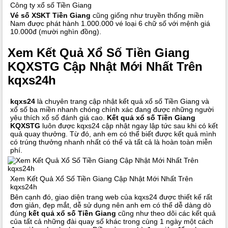
Công ty xổ số Tiền Giang
Vé số XSKT Tiền Giang
cũng giống như truyền thống miền
Nam được phát hành 1.000.000 vé loại 6 chữ số với mệnh giá
10.000đ (mười nghìn đồng).
Xem Kết Quả Xổ Số Tiền Giang
KQXSTG Cập Nhật Mới Nhất Trên
kqxs24h
kqxs24
là chuyên trang cập nhật kết quả xổ số Tiền Giang và
xổ số ba miền nhanh chóng chính xác đang được những người
yêu thích xổ số đánh giá cao.
Kết quả xổ số Tiền Giang
KQXSTG
luôn được kqxs24 cập nhật ngay lập tức sau khi có kết
quả quay thưởng. Từ đó, anh em có thể biết được kết quả mình
có trúng thưởng nhanh nhất có thể và tất cả là hoàn toàn miễn
phí.
Xem Kết Quả Xổ Số Tiền Giang Cập Nhật Mới Nhất Trên
kqxs24h
Bên cạnh đó, giao diện trang web của kqxs24 được thiết kế rất
đơn giản, đẹp mắt, dễ sử dụng nên anh em có thể dễ dàng dò
đúng
kết quả xổ số Tiền Giang
cũng như theo dõi các kết quả
của tất cả những đài quay số khác trong cùng 1 ngày một cách