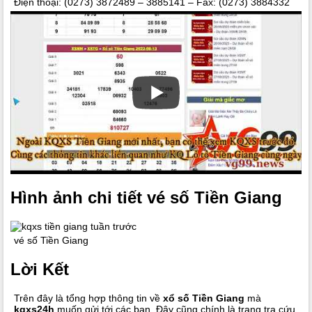
Điện thoại: (0273) 3872489 – 3885141 – Fax: (0273) 3884332
Hình ảnh chi tiết vé số Tiền Giang
vé số Tiền Giang
Lời Kết
Trên đây là tổng hợp thông tin về
xổ số Tiền Giang
mà
kqxs24h
muốn gửi tới các bạn. Đây
cũng chính là trang tra cứu