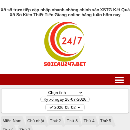
Xổ số trực tiếp cập nhập nhanh chóng chính xác XSTG Kết Quả
Xổ Số Kiến Thiết Tiền Giang online hàng tuần hôm nay
Kỳ xổ ngày 26-07-2026
2026-08-02
Miền Nam
Chủ nhật
Thứ 2
Thứ 3
Thứ 4
Thứ 5
Thứ 6
Thứ 7