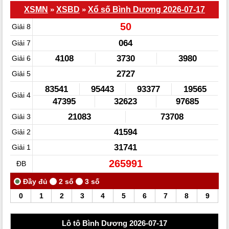
XSMN
»
XSBD
»
Xổ số Bình Dương 2026-07-17
50
Giải 8
064
Giải 7
4108
3730
3980
Giải 6
2727
Giải 5
83541
95443
93377
19565
Giải 4
47395
32623
97685
21083
73708
Giải 3
41594
Giải 2
31741
Giải 1
265991
ĐB
0
1
2
3
4
5
6
7
8
9
Lô tô Bình Dương 2026-07-17