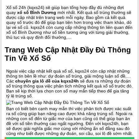
Xổ số 24h (kqxs24) sẽ giúp bạn tổng hợp đầy đủ những đợt
quay
xổ số Bình Dương
mới nhất. Kết quả số trúng thưởng sẽ
được cập nhật trên trang web mỗi ngày. Bao gồm cả kết quả
quay số trước đó để giúp bạn tiện hơn trong việc tham khảo, dò
lại vé số cũ. kqxs24 còn cung cấp những thông tin liên quan đến
xổ số Bình Dương như số tiền tương ứng với từng giải thưởng,
thủ tục và quy định đổi thưởng,…
Trang Web Cập Nhật Đầy Đủ Thông
Tin Về Xổ Số
Ngoài việc cập nhật kết quả xổ số, kqxs24 còn cập nhật những
thông tin bên lề như: dự đoán số trúng, giải mộng luận số đề,…
Các
chuyên gia lô đề của kqxs24h
sẽ đưa ra những dự đoán
số trúng thông qua việc phân tích những kết quả xổ số trước đó.
Bạn sẽ kịp thời lựa chọn con số may mắn tiếp theo để gia tăng
tỷ lệ trúng số.
Bạn có biết bên cạnh may mắn thì việc phân tích được xác suất
ra số cũng giúp bạn nâng cao được khả năng trúng số. Ngoài ra
những con số đến từ giấc mơ của bạn cũng có thể giúp bạn ăn
đề với số tiền thưởng cao ngất ngưởng. Đến với kqxs24h, bạn
sẽ được giải nghĩa giấc mơ cùng với những ẩn số đằng sau đó
cũng như biết được những dự đoán, soi cầu, soi lô đề sớm nhất.