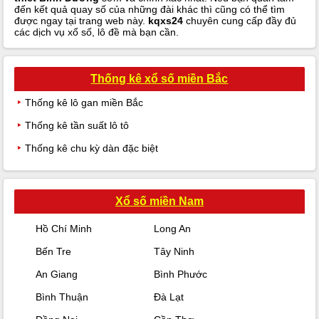
đến kết quả quay số của những đài khác thì cũng có thể tìm
được ngay tại trang web này.
kqxs24
chuyên cung cấp đầy đủ
các dịch vụ xổ số, lô đề mà bạn cần.
Thống kê xổ số miền Bắc
Thống kê lô gan miền Bắc
Thống kê tần suất lô tô
Thống kê chu kỳ dàn đặc biệt
Xổ số miền Nam
Hồ Chí Minh
Long An
Bến Tre
Tây Ninh
An Giang
Bình Phước
Bình Thuận
Đà Lạt