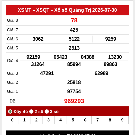
XSMT
»
XSQT
»
Xổ số Quảng Trị 2026-07-30
78
Giải 8
425
Giải 7
3062
5122
9259
Giải 6
2513
Giải 5
92159
05423
04388
13230
Giải 4
31264
85994
89863
47291
62989
Giải 3
25818
Giải 2
97754
Giải 1
969293
ĐB
0
1
2
3
4
5
6
7
8
9