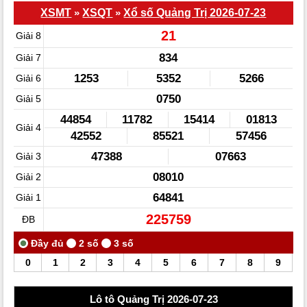
XSMT
»
XSQT
»
Xổ số Quảng Trị 2026-07-23
21
Giải 8
834
Giải 7
1253
5352
5266
Giải 6
0750
Giải 5
44854
11782
15414
01813
Giải 4
42552
85521
57456
47388
07663
Giải 3
08010
Giải 2
64841
Giải 1
225759
ĐB
0
1
2
3
4
5
6
7
8
9
Lô tô Quảng Trị 2026-07-23