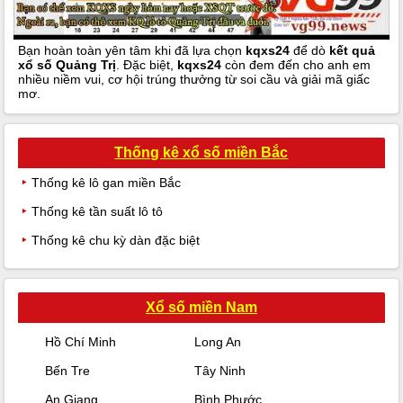
Bạn hoàn toàn yên tâm khi đã lựa chọn
kqxs24
để dò
kết quả
xổ số Quảng Trị
. Đặc biệt,
kqxs24
còn đem đến cho anh em
nhiều niềm vui, cơ hội trúng thưởng từ soi cầu và giải mã giấc
mơ.
Thống kê xổ số miền Bắc
Thống kê lô gan miền Bắc
Thống kê tần suất lô tô
Thống kê chu kỳ dàn đặc biệt
Xổ số miền Nam
Hồ Chí Minh
Long An
Bến Tre
Tây Ninh
An Giang
Bình Phước