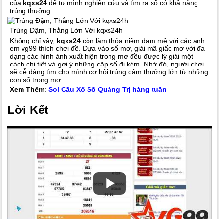
của
kqxs24
để tự mình nghiên cứu và tìm ra số có khả năng
trúng thưởng.
Trúng Đậm, Thắng Lớn Với kqxs24h
Không chỉ vậy,
kqxs24
còn làm thỏa niềm đam mê với các anh
em vg99 thích chơi đề. Dựa vào sổ mơ, giải mã giấc mơ với đa
dạng các hình ảnh xuất hiện trong mơ đều được lý giải một
cách chi tiết và gợi ý những cặp số đi kèm. Nhờ đó, người chơi
sẽ dễ dàng tìm cho mình cơ hội trúng đậm thưởng lớn từ những
con số trong mơ.
Xem Thêm
:
Soi Cầu Xổ Số Quảng Trị hàng tuần
Lời Kết