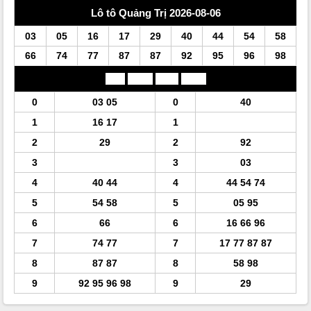
Lô tô Quảng Trị 2026-08-06
03
05
16
17
29
40
44
54
58
66
74
77
87
87
92
95
96
98
Đầu
Lô tô
Đuôi
Lô tô
0
03 05
0
40
1
16 17
1
2
29
2
92
3
3
03
4
40 44
4
44 54 74
5
54 58
5
05 95
6
66
6
16 66 96
7
74 77
7
17 77 87 87
8
87 87
8
58 98
9
92 95 96 98
9
29