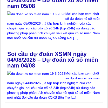
05/08/2026 – Dự đoán xổ số miền
nam 05/08
Mời các bạn xem chốt
số dự đoán xổ số miền
nam ngày 05/08/2026 , là tập hợp kinh nghiệm của các
chuyên gia soi cầu của xổ số 24h (kqxs24h) sử dụng các
phương pháp phân tích chuyên sâu kết quả xổ số miền Nam
mới nhất Soi cầu dự đoán KQXS Đồng Nai […]
Soi cầu dự đoán XSMN ngày
04/08/2026 – Dự đoán xổ số miền
nam 04/08
Mời các bạn xem chốt
số dự đoán xổ số miền
nam ngày 04/08/2026 , là tập hợp kinh nghiệm của các
chuyên gia soi cầu của xổ số 24h (kqxs24h) sử dụng các
phương pháp phân tích chuyên sâu kết quả xổ số miền Nam
mới nhất Soi cầu dự đoán KQXS Bến Tre […]