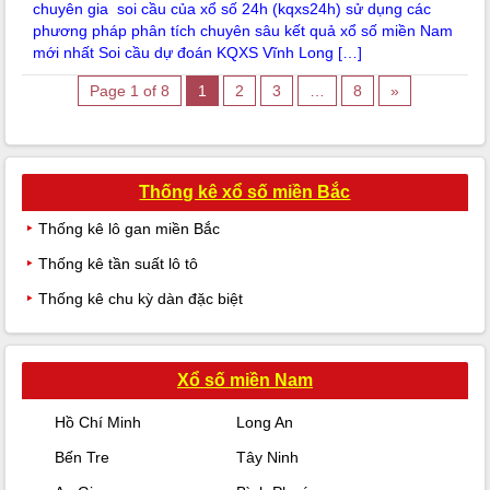
chuyên gia soi cầu của xổ số 24h (kqxs24h) sử dụng các
phương pháp phân tích chuyên sâu kết quả xổ số miền Nam
mới nhất Soi cầu dự đoán KQXS Vĩnh Long […]
Page 1 of 8
1
2
3
…
8
»
Thống kê xổ số miền Bắc
Thống kê lô gan miền Bắc
Thống kê tần suất lô tô
Thống kê chu kỳ dàn đặc biệt
Xổ số miền Nam
Hồ Chí Minh
Long An
Bến Tre
Tây Ninh