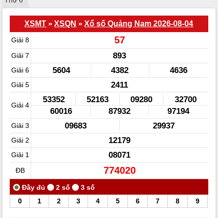
XSMT
»
XSQN
»
Xổ số Quảng Nam 2026-08-04
57
Giải 8
893
Giải 7
5604
4382
4636
Giải 6
2411
Giải 5
53352
52163
09280
32700
Giải 4
60016
87932
97194
09683
29937
Giải 3
12179
Giải 2
08071
Giải 1
774020
ĐB
0
1
2
3
4
5
6
7
8
9