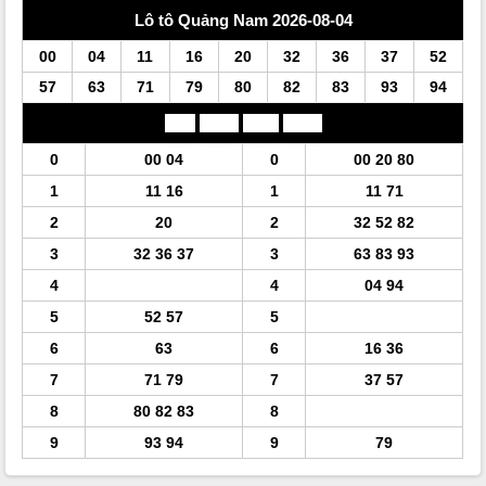
Lô tô Quảng Nam 2026-08-04
00
04
11
16
20
32
36
37
52
57
63
71
79
80
82
83
93
94
Đầu
Lô tô
Đuôi
Lô tô
0
00 04
0
00 20 80
1
11 16
1
11 71
2
20
2
32 52 82
3
32 36 37
3
63 83 93
4
4
04 94
5
52 57
5
6
63
6
16 36
7
71 79
7
37 57
8
80 82 83
8
9
93 94
9
79