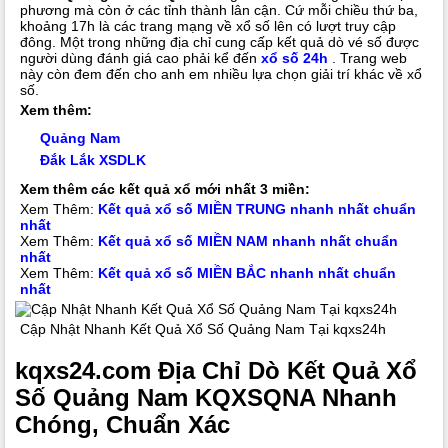
phương mà còn ở các tỉnh thành lân cận. Cứ mỗi chiều thứ ba,
khoảng 17h là các trang mạng về xổ số lên có lượt truy cập
đông. Một trong những địa chỉ cung cấp kết quả dò vé số được
người dùng đánh giá cao phải kể đến
xổ số 24h
. Trang web
này còn đem đến cho anh em nhiều lựa chọn giải trí khác về xổ
số.
Xem thêm:
Quảng Nam
Đắk Lắk XSDLK
Xem thêm các kết quả xổ mới nhất 3 miền:
Xem Thêm:
Kết quả xổ số MIỀN TRUNG nhanh nhất chuẩn
nhất
Xem Thêm:
Kết quả xổ số MIỀN NAM nhanh nhất chuẩn
nhất
Xem Thêm:
Kết quả xổ số MIỀN BẮC nhanh nhất chuẩn
nhất
Cập Nhật Nhanh Kết Quả Xổ Số Quảng Nam Tại kqxs24h
kqxs24.com Địa Chỉ Dò Kết Quả Xổ
Số Quảng Nam KQXSQNA Nhanh
Chóng, Chuẩn Xác