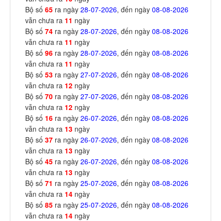
Bộ số
65
ra ngày
28-07-2026
, đến ngày
08-08-2026
vẫn chưa ra
11
ngày
Bộ số
74
ra ngày
28-07-2026
, đến ngày
08-08-2026
vẫn chưa ra
11
ngày
Bộ số
96
ra ngày
28-07-2026
, đến ngày
08-08-2026
vẫn chưa ra
11
ngày
Bộ số
53
ra ngày
27-07-2026
, đến ngày
08-08-2026
vẫn chưa ra
12
ngày
Bộ số
70
ra ngày
27-07-2026
, đến ngày
08-08-2026
vẫn chưa ra
12
ngày
Bộ số
16
ra ngày
26-07-2026
, đến ngày
08-08-2026
vẫn chưa ra
13
ngày
Bộ số
37
ra ngày
26-07-2026
, đến ngày
08-08-2026
vẫn chưa ra
13
ngày
Bộ số
45
ra ngày
26-07-2026
, đến ngày
08-08-2026
vẫn chưa ra
13
ngày
Bộ số
71
ra ngày
25-07-2026
, đến ngày
08-08-2026
vẫn chưa ra
14
ngày
Bộ số
85
ra ngày
25-07-2026
, đến ngày
08-08-2026
vẫn chưa ra
14
ngày