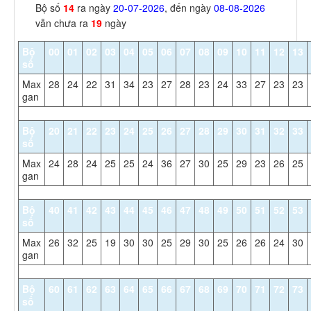
Bộ số
14
ra ngày
20-07-2026
, đến ngày
08-08-2026
vẫn chưa ra
19
ngày
Bộ
00
01
02
03
04
05
06
07
08
09
10
11
12
13
số
Max
28
24
22
31
34
23
27
28
23
24
33
27
23
23
gan
Bộ
20
21
22
23
24
25
26
27
28
29
30
31
32
33
số
Max
24
28
24
25
25
24
36
27
30
25
29
23
26
25
gan
Bộ
40
41
42
43
44
45
46
47
48
49
50
51
52
53
số
Max
26
32
25
19
30
30
25
29
30
25
26
26
24
30
gan
Bộ
60
61
62
63
64
65
66
67
68
69
70
71
72
73
số