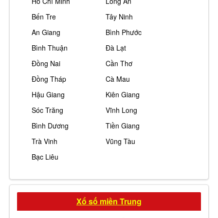
Hồ Chí Minh
Long An
Bến Tre
Tây Ninh
An Giang
Bình Phước
Bình Thuận
Đà Lạt
Đồng Nai
Cần Thơ
Đồng Tháp
Cà Mau
Hậu Giang
Kiên Giang
Sóc Trăng
Vĩnh Long
Bình Dương
Tiền Giang
Trà Vinh
Vũng Tàu
Bạc Liêu
Xổ số miền Trung