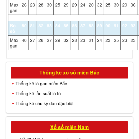
Max
26
23
28
30
25
29
29
24
20
32
25
30
29
36
gan
Bộ
80
81
82
83
84
85
86
87
88
89
90
91
92
93
số
Max
40
27
26
27
29
32
28
23
21
24
23
25
23
23
gan
Thống kê xổ số miền Bắc
Thống kê lô gan miền Bắc
Thống kê tần suất lô tô
Thống kê chu kỳ dàn đặc biệt
Xổ số miền Nam