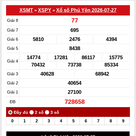
XSMT
»
XSPY
»
Xổ số Phú Yên 2026-07-27
77
Giải 8
695
Giải 7
5810
2476
4394
Giải 6
8438
Giải 5
14774
17281
86117
15775
Giải 4
70432
73738
85334
40628
68942
Giải 3
40654
Giải 2
27100
Giải 1
728658
ĐB
0
1
2
3
4
5
6
7
8
9