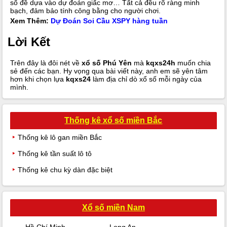
số đề dựa vào dự đoán giấc mơ… Tất cả đều rõ ràng minh
bạch, đảm bảo tính công bằng cho người chơi.
Xem Thêm:
Dự Đoán Soi Cầu XSPY hàng tuần
Lời Kết
Trên đây là đôi nét về
xổ số Phú Yên
mà
kqxs24h
muốn chia
sẻ đến các bạn. Hy vọng qua bài viết này, anh em sẽ yên tâm
hơn khi chọn lựa
kqxs24
làm địa chỉ dò xổ số mỗi ngày của
mình.
Thống kê xổ số miền Bắc
Thống kê lô gan miền Bắc
Thống kê tần suất lô tô
Thống kê chu kỳ dàn đặc biệt
Xổ số miền Nam