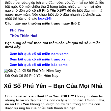
thiết thực, vừa giúp ích cho đất nước, vừa đem lại cơ hội tài lộc
bất ngờ. Cứ mỗi chiều thứ 2 hàng tuần, nhiều anh em lại nôn
nao chờ đến giờ
xổ số Phú Yên XSPY
để dò biết đâu mình là
người may mắn. Nếu chưa biết dò ở đâu nhanh và chuẩn xác
nhất thì hãy ghé vào
kqxs24h
.
Các ngày mở thưởng miền trung ngày thứ 2
Phú Yên
Thừa Thiên Huế
Bạn cũng có thể theo dõi thêm các kết quả xổ số 3 miền
dưới đây:
Xem kết quả xổ số miền nam xsmn
Xem kết quả xổ số miền trung xsmt
Xem kết quả xổ số miền bắc xsmb
Kết Quả Xổ Số Phú Yên Hôm Nay
Xổ Số Phú Yên – Bạn Của Mọi Nhà
Công ty
xổ số kiến thiết Phú Yên XSKTPY
không chỉ đem lại
những tờ vé số đẹp mắt mà còn có tỷ lệ trúng cao. Chính vì thế,
vé
số Phú Yên
không chỉ được người dân trong tỉnh mà còn
được sự ủng hộ của nhiều tỉnh thành lân cận.