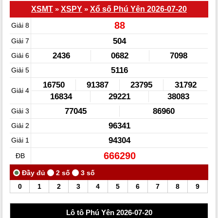
XSMT
»
XSPY
»
Xổ số Phú Yên 2026-07-20
88
Giải 8
504
Giải 7
2436
0682
7098
Giải 6
5116
Giải 5
16750
91387
23795
31792
Giải 4
16834
29221
38083
77045
86960
Giải 3
96341
Giải 2
94304
Giải 1
666290
ĐB
0
1
2
3
4
5
6
7
8
9
Lô tô Phú Yên 2026-07-20