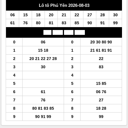
Lô tô Phú Yên 2026-08-03
06
15
18
20
21
22
27
28
30
61
76
80
81
83
85
90
91
99
Đầu
Lô tô
Đuôi
Lô tô
0
06
0
20 30 80 90
1
15 18
1
21 61 81 91
2
20 21 22 27 28
2
22
3
30
3
83
4
4
5
5
15 85
6
61
6
06 76
7
76
7
27
8
80 81 83 85
8
18 28
9
90 91 99
9
99