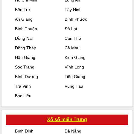
Hồ Chí Minh
Long An
Bến Tre
Tây Ninh
An Giang
Bình Phước
Bình Thuận
Đà Lạt
Đồng Nai
Cần Thơ
Đồng Tháp
Cà Mau
Hậu Giang
Kiên Giang
Sóc Trăng
Vĩnh Long
Bình Dương
Tiền Giang
Trà Vinh
Vũng Tàu
Bạc Liêu
Xổ số miền Trung
Bình Định
Đà Nẵng