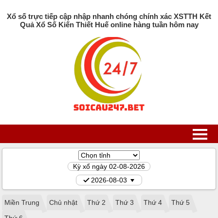
Xổ số trực tiếp cập nhập nhanh chóng chính xác XSTTH Kết
Quả Xổ Số Kiến Thiết Huế online hàng tuần hôm nay
Kỳ xổ ngày 02-08-2026
2026-08-03
Miền Trung
Chủ nhật
Thứ 2
Thứ 3
Thứ 4
Thứ 5
Thứ 6