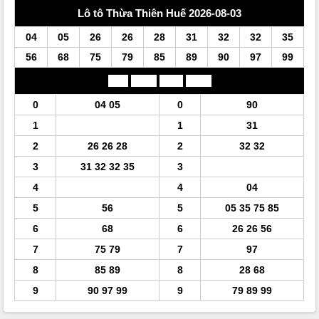
Lô tô Thừa Thiên Huế 2026-08-03
04
05
26
26
28
31
32
32
35
56
68
75
79
85
89
90
97
99
Đầu
Lô tô
Đuôi
Lô tô
0
04 05
0
90
1
1
31
2
26 26 28
2
32 32
3
31 32 32 35
3
4
4
04
5
56
5
05 35 75 85
6
68
6
26 26 56
7
75 79
7
97
8
85 89
8
28 68
9
90 97 99
9
79 89 99