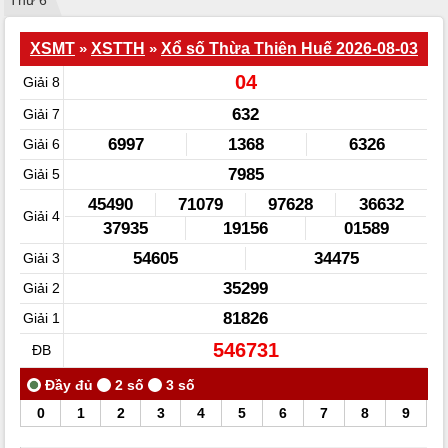
XSMT
»
XSTTH
»
Xổ số Thừa Thiên Huế 2026-08-03
04
Giải 8
632
Giải 7
6997
1368
6326
Giải 6
7985
Giải 5
45490
71079
97628
36632
Giải 4
37935
19156
01589
54605
34475
Giải 3
35299
Giải 2
81826
Giải 1
546731
ĐB
0
1
2
3
4
5
6
7
8
9