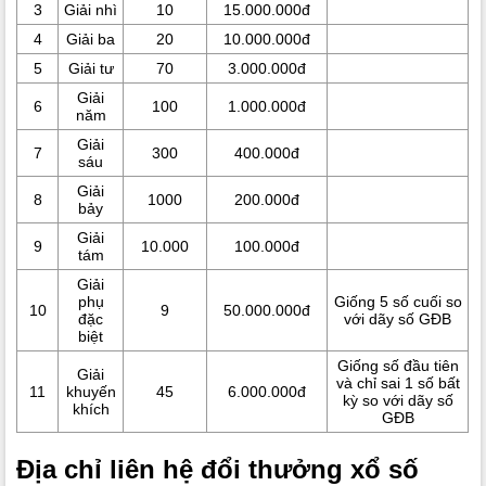
3
Giải nhì
10
15.000.000đ
4
Giải ba
20
10.000.000đ
5
Giải tư
70
3.000.000đ
Giải
6
100
1.000.000đ
năm
Giải
7
300
400.000đ
sáu
Giải
8
1000
200.000đ
bảy
Giải
9
10.000
100.000đ
tám
Giải
phụ
Giống 5 số cuối so
10
9
50.000.000đ
đặc
với dãy số GĐB
biệt
Giống số đầu tiên
Giải
và chỉ sai 1 số bất
11
khuyến
45
6.000.000đ
kỳ so với dãy số
khích
GĐB
Địa chỉ liên hệ đổi thưởng xổ số