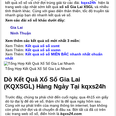
kết quả xổ số và chờ đợi trúng giải từ các đài.
kqxs24h
hiện là
trang web cập nhật sớm kết quả
xổ số Gia Lai
XSGL
và nhiều
tỉnh thành khác. Cùng với giao diện thân thiện, tốc độ truyền tải
nhanh giúp bạn dò nhanh kết quả vé số.
Xem các đài xổ số khác dưới đây:
Gia Lai
Ninh Thuận
Xem thêm các kết quả xổ mới nhất 3 miền:
Xem Thêm:
Kết quả xổ số xsmt
Xem Thêm:
Kết quả xổ số xsmn
Xem Thêm:
Kết quả xổ số MIỀN BẮC nhanh nhất chuẩn
nhất
Tổng Hợp Kết Quả Xổ Số Gia Lai Nhanh
Dò Kết Quả Xổ Số Gia Lai
(KQXSGL) Hàng Ngày Tại kqxs24h
Trước đây, chúng ta phải chờ đến cuối ngày, qua 4h15 xin giấy
dò từ đại lý để dò vé số, thậm chí là để qua ngày hôm sau.
Cùng với sự phát triển của mạng thông tin internet, bạn không
còn phải chờ đợi và di chuyển đi đâu xa. Bởi tất cả đã có trên
các trang web xổ số, điển hình là
kqxs24.com
.