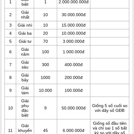
1
1
2.000.000.000đ
biệt
Giải
2
10
30.000.000đ
nhất
3
Giải nhì
10
15.000.000đ
4
Giải ba
20
10.000.000đ
5
Giải tư
70
3.000.000đ
Giải
6
100
1.000.000đ
năm
Giải
7
300
400.000đ
sáu
Giải
8
1000
200.000đ
bảy
Giải
9
10.000
100.000đ
tám
Giải
phụ
Giống 5 số cuối so
10
9
50.000.000đ
đặc
với dãy số GĐB
biệt
Giống số đầu tiên
Giải
và chỉ sai 1 số bất
11
khuyến
45
6.000.000đ
kỳ so với dãy số