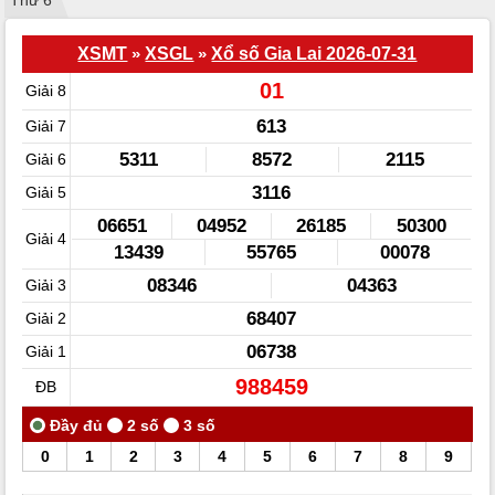
XSMT
»
XSGL
»
Xổ số Gia Lai 2026-07-31
01
Giải 8
613
Giải 7
5311
8572
2115
Giải 6
3116
Giải 5
06651
04952
26185
50300
Giải 4
13439
55765
00078
08346
04363
Giải 3
68407
Giải 2
06738
Giải 1
988459
ĐB
0
1
2
3
4
5
6
7
8
9