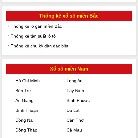
Thống kê xổ số miền Bắc
Thống kê lô gan miền Bắc
Thống kê tần suất lô tô
Thống kê chu kỳ dàn đặc biệt
Xổ số miền Nam
Hồ Chí Minh
Long An
Bến Tre
Tây Ninh
An Giang
Bình Phước
Bình Thuận
Đà Lạt
Đồng Nai
Cần Thơ
Đồng Tháp
Cà Mau