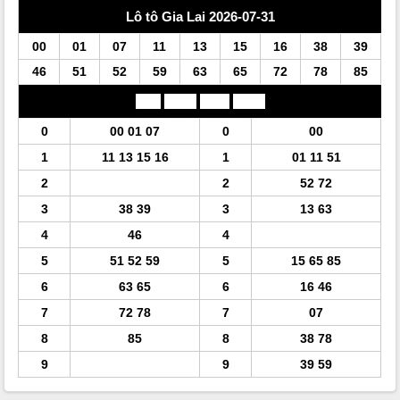
Lô tô Gia Lai 2026-07-31
00
01
07
11
13
15
16
38
39
46
51
52
59
63
65
72
78
85
Đầu
Lô tô
Đuôi
Lô tô
0
00 01 07
0
00
1
11 13 15 16
1
01 11 51
2
2
52 72
3
38 39
3
13 63
4
46
4
5
51 52 59
5
15 65 85
6
63 65
6
16 46
7
72 78
7
07
8
85
8
38 78
9
9
39 59