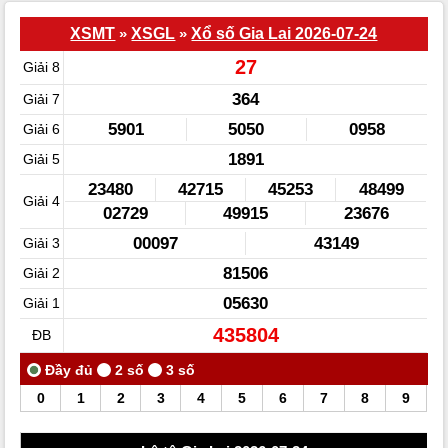
XSMT
»
XSGL
»
Xổ số Gia Lai 2026-07-24
27
Giải 8
364
Giải 7
5901
5050
0958
Giải 6
1891
Giải 5
23480
42715
45253
48499
Giải 4
02729
49915
23676
00097
43149
Giải 3
81506
Giải 2
05630
Giải 1
435804
ĐB
0
1
2
3
4
5
6
7
8
9