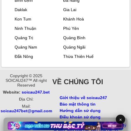
Bình Định
Đà Nẵng
Daklak
Gia Lai
Kon Tum
Khánh Hoà
Ninh Thuận
Phú Yên
Quảng Trị
Quảng Bình
Quảng Nam
Quảng Ngãi
Đắk Nông
Thừa Thiên Huế
Copyright © 2025
VỀ CHÚNG TÔI
SOICAU247™ All right
Reserved
Website:
soicau247.bet
Giới thiệu về soicau247
Địa Chỉ:
Bảo mật thông tin
Mail:
Hướng dẫn sử dụng
soicau247bet@gmail.com
Điều khoản sử dụng
3BET
motphimchill
×
https://hd88vn.com/
Từ khóa: soi cầu 247, xổ số, soi kèo,
tỷ
lệ kèo
,
kèo nhà cái
,
kèo nhà cái 55