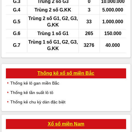
G.3
Trùng 2 số G3
0
10.000.000
G.4
Trùng 2 số G.KK
3
5.000.000
Trùng 2 số G1, G2, G3,
G.5
33
1.000.000
G.KK
G.6
Trùng 1 số G1
265
150.000
Trùng 1 số G1, G2, G3,
G.7
3276
40.000
G.KK
Thống kê xổ số miền Bắc
Thống kê lô gan miền Bắc
Thống kê tần suất lô tô
Thống kê chu kỳ dàn đặc biệt
Xổ số miền Nam