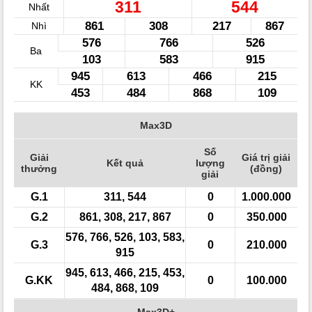
311
544
Nhất
861
308
217
867
Nhì
576
766
526
Ba
103
583
915
945
613
466
215
KK
453
484
868
109
Max3D
Số
Giải
Giá trị giải
Kết quả
lượng
thưởng
(đồng)
giải
G.1
311, 544
0
1.000.000
G.2
861, 308, 217, 867
0
350.000
576, 766, 526, 103, 583,
G.3
0
210.000
915
945, 613, 466, 215, 453,
G.KK
0
100.000
484, 868, 109
Max3D+