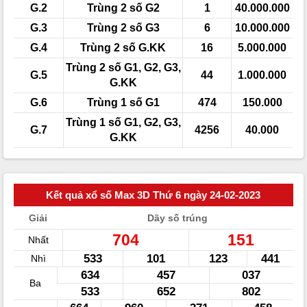
G.2
Trùng 2 số G2
1
40.000.000
G.3
Trùng 2 số G3
6
10.000.000
G.4
Trùng 2 số G.KK
16
5.000.000
Trùng 2 số G1, G2, G3,
G.5
44
1.000.000
G.KK
G.6
Trùng 1 số G1
474
150.000
Trùng 1 số G1, G2, G3,
G.7
4256
40.000
G.KK
Kết quả xổ số Max 3D Thứ 6 ngày 24-02-2023
Giải
Dãy số trúng
704
151
Nhất
533
101
123
441
Nhì
634
457
037
Ba
533
652
802