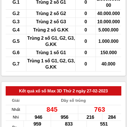
G.1
Trùng 2 số G1
0
00
G.2
Trùng 2 số G2
0
40.000.000
G.3
Trùng 2 số G3
0
10.000.000
G.4
Trùng 2 số G.KK
0
5.000.000
Trùng 2 số G1, G2, G3,
G.5
0
1.000.000
G.KK
G.6
Trùng 1 số G1
0
150.000
Trùng 1 số G1, G2, G3,
G.7
0
40.000
G.KK
Kết quả xổ số Max 3D Thứ 2 ngày 27-02-2023
Giải
Dãy số trúng
845
763
Nhất
946
956
216
284
Nhì
959
833
551