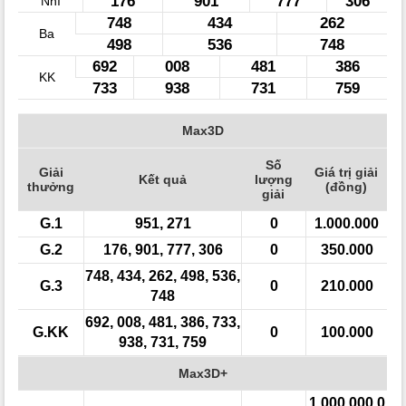
176
901
777
306
Nhì
748
434
262
Ba
498
536
748
692
008
481
386
KK
733
938
731
759
Max3D
Số
Giải
Giá trị giải
Kết quả
lượng
thưởng
(đồng)
giải
G.1
951, 271
0
1.000.000
G.2
176, 901, 777, 306
0
350.000
748, 434, 262, 498, 536,
G.3
0
210.000
748
692, 008, 481, 386, 733,
G.KK
0
100.000
938, 731, 759
Max3D+
1.000.000.0