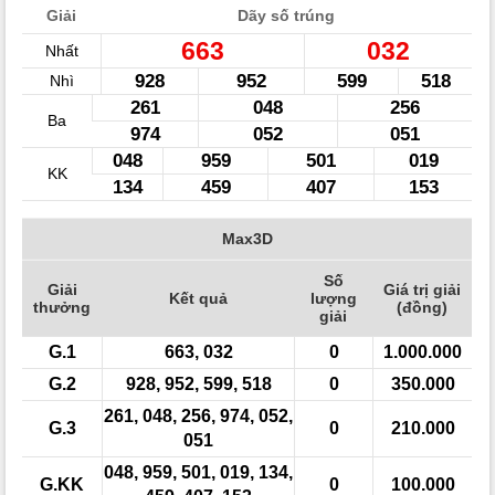
Giải
Dãy số trúng
663
032
Nhất
928
952
599
518
Nhì
261
048
256
Ba
974
052
051
048
959
501
019
KK
134
459
407
153
Max3D
Số
Giải
Giá trị giải
Kết quả
lượng
thưởng
(đồng)
giải
G.1
663, 032
0
1.000.000
G.2
928, 952, 599, 518
0
350.000
261, 048, 256, 974, 052,
G.3
0
210.000
051
048, 959, 501, 019, 134,
G.KK
0
100.000