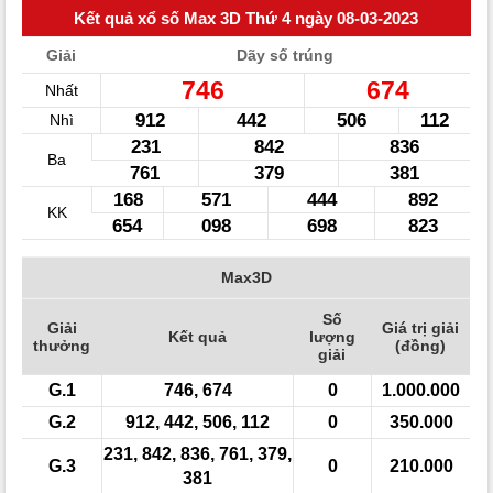
Kết quả xổ số Max 3D Thứ 4 ngày 08-03-2023
Giải
Dãy số trúng
746
674
Nhất
912
442
506
112
Nhì
231
842
836
Ba
761
379
381
168
571
444
892
KK
654
098
698
823
Max3D
Số
Giải
Giá trị giải
Kết quả
lượng
thưởng
(đồng)
giải
G.1
746, 674
0
1.000.000
G.2
912, 442, 506, 112
0
350.000
231, 842, 836, 761, 379,
G.3
0
210.000
381