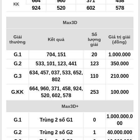
664
960
371
458
KK
924
520
602
578
Max3D
Số
Giải
Giá trị giải
Kết quả
lượng
thưởng
(đồng)
giải
G.1
704, 151
20
1.000.000
G.2
533, 101, 123, 441
123
350.000
634, 457, 037, 533, 652,
G.3
110
210.000
802
664, 960, 371, 458, 924,
G.KK
253
100.000
520, 602, 578
Max3D+
1.000.000.0
G.1
Trùng 2 số G1
0
00
G.2
Trùng 2 số G2
1
40.000.000