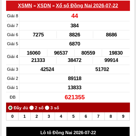
XSMN
»
XSDN
»
Xổ số Đồng Nai 2026-07-22
44
Giải 8
384
Giải 7
7275
8826
8686
Giải 6
6870
Giải 5
16060
96537
80559
19830
Giải 4
21333
38472
99914
42524
51702
Giải 3
89118
Giải 2
13833
Giải 1
621355
ĐB
0
1
2
3
4
5
6
7
8
9
Lô tô Đồng Nai 2026-07-22