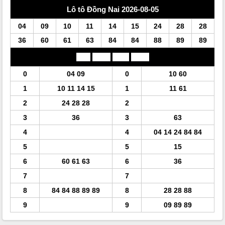
Lô tô Đồng Nai 2026-08-05
04
09
10
11
14
15
24
28
28
36
60
61
63
84
84
88
89
89
Đầu
Lô tô
Đuôi
Lô tô
0
04 09
0
10 60
1
10 11 14 15
1
11 61
2
24 28 28
2
3
36
3
63
4
4
04 14 24 84 84
5
5
15
6
60 61 63
6
36
7
7
8
84 84 88 89 89
8
28 28 88
9
9
09 89 89