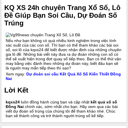
KQ XS 24h chuyên Trang Xổ Số, Lô
Đề Giúp Bạn Soi Cầu, Dự Đoán Số
Trúng
Nếu như bạn không có quá nhiều kinh nghiệm trong việc tính
xác suất của các con số. Thì bạn có thể tham khảo các bài soi
số, soi lô của kqxs24 để biết được nhận định của những chuyên
gia lô đề. Những bài viết này đưa ra dự đoán những con số có
thể sẽ xuất hiện trong đợt quay số tiếp theo. Bạn có thể thử vận
may bằng việc đánh theo những dự đoán này, biết đâu bạn sẽ
là người may mắn tiếp theo thì sao?
Xem ngay:
Dự đoán soi cầu Kết Quả Xổ Số Kiến Thiết Đồng
Nai
Lời Kết
kqxs24
luôn đồng hành cùng bạn và cập nhật
kết quả
xổ số
Đồng Nai
chính xác, sớm nhất cho bạn. Hãy xem qua các bài
viết dự đoán số trúng của chúng tôi để tham khảo nhé. Chúc
bạn sẽ thành công và trở thành người trúng số kế tiếp.