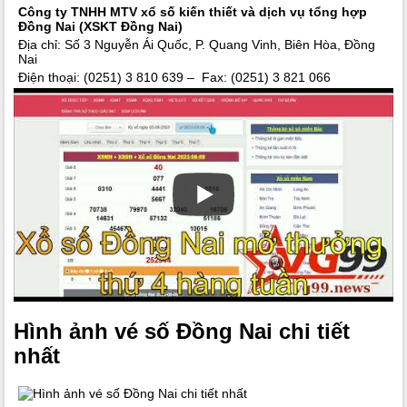
Công ty TNHH MTV xổ số kiến thiết và dịch vụ tổng hợp
Đồng Nai (XSKT Đồng Nai)
Địa chỉ: Số 3 Nguyễn Ái Quốc, P. Quang Vinh, Biên Hòa, Đồng
Nai
Điện thoại: (0251) 3 810 639 – Fax: (0251) 3 821 066
Hình ảnh vé số
Đồng Nai
chi tiết
nhất