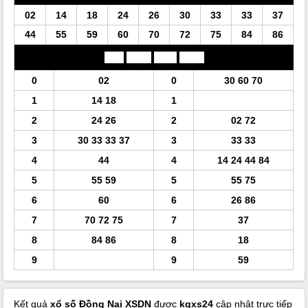
02
14
18
24
26
30
33
33
37
44
55
59
60
70
72
75
84
86
Đầu
Lô tô
Đuôi
Lô tô
0
02
0
30 60 70
1
14 18
1
2
24 26
2
02 72
3
30 33 33 37
3
33 33
4
44
4
14 24 44 84
5
55 59
5
55 75
6
60
6
26 86
7
70 72 75
7
37
8
84 86
8
18
9
9
59
Kết quả
xổ số Đồng Nai XSDN
được
kqxs24
cập nhật trực tiếp