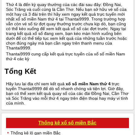
Thứ 4 là đến kỳ quay thưởng của các đài sau đây: Đồng Nai,
Sóc Trăng và cuối cùng là Cần Thơ. Nếu bạn sở hữu vé số của
một hay cả 3 đài trên thì hãy xem ngay kết quả trực tuyến mới
nhất xổ số miền Nam thứ 4 tại Thantai9999. Trong trường hợp
vẫn còn vé số từ đợt quay thưởng trước chưa kịp dò, bạn cũng
có thể kéo xuống để xem kết quả xổ số các đợt trước. Ngay tại
trang kết quả xổ số đang xem, bạn kéo màn hình xuống bên
dưới để có thể tiếp tục xem kết quả của những tuần trước hoặc
chọn đúng ngày mà bạn cần ngay trên thanh menu của
Thantai9999.
Thantai9999 cung cấp kết quả trực tuyến của xổ số miền Nam
thứ 4 các kỳ
Tổng Kết
Hãy lưu lại địa chỉ xem kết quả
xổ số miền Nam thứ 4
trực
tuyến Thantai9999 để dò số nhanh chóng và tiện lợi. Giờ đây,
bạn có thể xem kết quả quay số của các đài Đồng Nai, Cần Thơ
và Sóc Trăng vào mỗi thứ 4 ngay trên điện thoại hay máy vi tính
của mình.
Thống kê xổ số miền Bắc
Thống kê lô gan miền Bắc