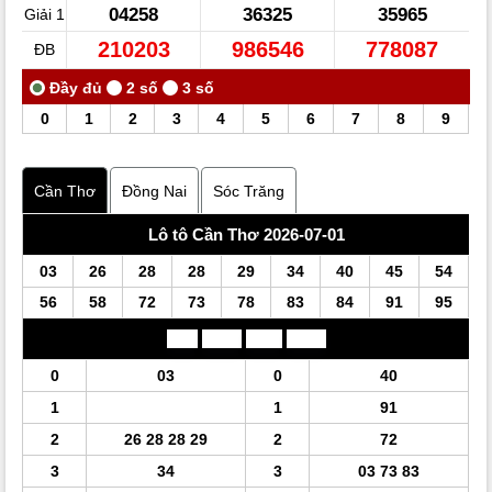
04258
36325
35965
Giải 1
210203
986546
778087
ĐB
0
1
2
3
4
5
6
7
8
9
Cần Thơ
Đồng Nai
Sóc Trăng
Lô tô Cần Thơ 2026-07-01
03
26
28
28
29
34
40
45
54
56
58
72
73
78
83
84
91
95
Đầu
Lô tô
Đuôi
Lô tô
0
03
0
40
1
1
91
2
26 28 28 29
2
72
3
34
3
03 73 83