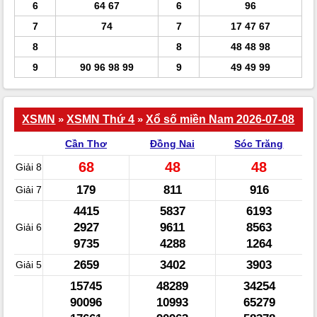
6
64 67
6
96
7
74
7
17 47 67
8
8
48 48 98
9
90 96 98 99
9
49 49 99
XSMN
»
XSMN Thứ 4
»
Xổ số miền Nam 2026-07-08
Cần Thơ
Đồng Nai
Sóc Trăng
68
48
48
Giải 8
179
811
916
Giải 7
4415
5837
6193
2927
9611
8563
Giải 6
9735
4288
1264
2659
3402
3903
Giải 5
15745
48289
34254
90096
10993
65279