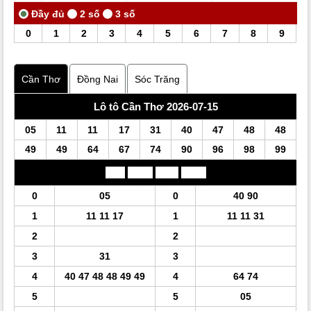
0
1
2
3
4
5
6
7
8
9
Cần Thơ
Đồng Nai
Sóc Trăng
Lô tô Cần Thơ 2026-07-15
05
11
11
17
31
40
47
48
48
49
49
64
67
74
90
96
98
99
Đầu
Lô tô
Đuôi
Lô tô
0
05
0
40 90
1
11 11 17
1
11 11 31
2
2
3
31
3
4
40 47 48 48 49 49
4
64 74
5
5
05