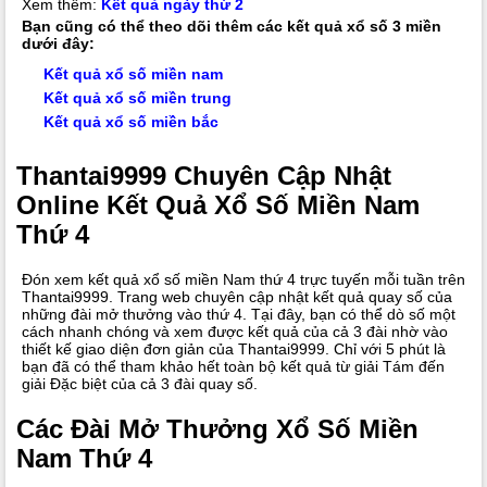
Xem thêm:
Kết quả ngày thứ 2
Bạn cũng có thể theo dõi thêm các kết quả xổ số 3 miền
dưới đây:
Kết quả xổ số miền nam
Kết quả xổ số miền trung
Kết quả xổ số miền bắc
Thantai9999
Chuyên Cập Nhật
Online Kết Quả Xổ Số Miền Nam
Thứ 4
Đón xem kết quả xổ số miền Nam thứ 4 trực tuyến mỗi tuần trên
Thantai9999. Trang web chuyên cập nhật kết quả quay số của
những đài mở thưởng vào thứ 4. Tại đây, bạn có thể dò số một
cách nhanh chóng và xem được kết quả của cả 3 đài nhờ vào
thiết kế giao diện đơn giản của Thantai9999. Chỉ với 5 phút là
bạn đã có thể tham khảo hết toàn bộ kết quả từ giải Tám đến
giải Đặc biệt của cả 3 đài quay số.
Các Đài Mở Thưởng Xổ Số Miền
Nam Thứ 4