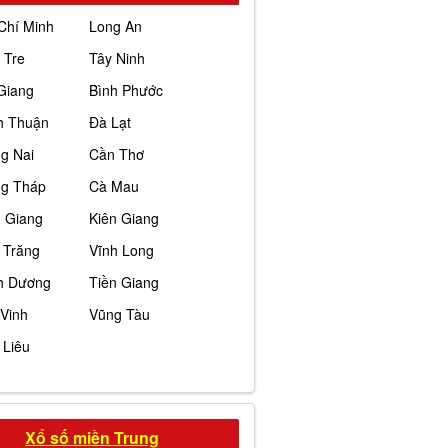
Chí Minh
Long An
 Tre
Tây Ninh
Giang
Bình Phước
h Thuận
Đà Lạt
g Nai
Cần Thơ
g Tháp
Cà Mau
 Giang
Kiên Giang
 Trăng
Vĩnh Long
h Dương
Tiền Giang
 Vinh
Vũng Tàu
 Liêu
Xổ số miền Trung