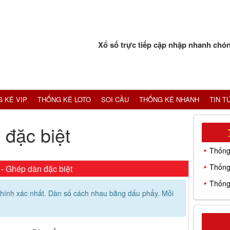
Xổ số trực tiếp cập nhập nhanh chón
 KÊ VIP
THỐNG KÊ LOTO
SOI CẦU
THỐNG KÊ NHANH
TIN T
 đặc biệt
Thống
Thống 
 - Ghép dàn đặc biệt
Thống
chính xác nhất. Dàn số cách nhau bằng dấu phẩy. Mỗi