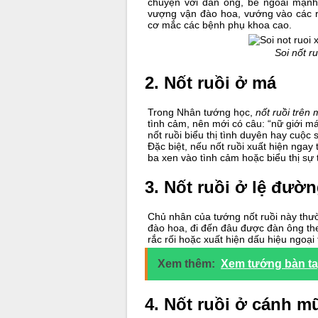
chuyện với đàn ông, bề ngoài mạn
vượng vận đào hoa, vướng vào các rắc
cơ mắc các bệnh phụ khoa cao.
Soi nốt ru
2. Nốt ruồi ở má
Trong Nhân tướng học,
nốt ruồi trên
tình cảm, nên mới có câu: “nữ giới m
nốt ruồi biểu thị tình duyên hay cuộc
Đặc biệt, nếu nốt ruồi xuất hiện ngay
ba xen vào tình cảm hoặc biểu thị sự t
3. Nốt ruồi ở lệ đườ
Chủ nhân của tướng nốt ruồi này thư
đào hoa, đi đến đâu được đàn ông the
rắc rối hoặc xuất hiện dấu hiệu ngoạ
Xem thêm:
Xem tướng bàn tay
4. Nốt ruồi ở cánh m