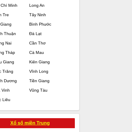
 Chí Minh
Long An
n Tre
Tây Ninh
 Giang
Bình Phước
nh Thuận
Đà Lạt
ng Nai
Cần Thơ
ng Tháp
Cà Mau
u Giang
Kiên Giang
c Trăng
Vĩnh Long
nh Dương
Tiền Giang
 Vinh
Vũng Tàu
c Liêu
Xổ số miền Trung