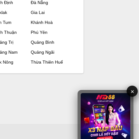
nh Định
Đà Nẵng
klak
Gia Lai
n Tum
Khánh Hoà
nh Thuận
Phú Yên
ảng Trị
Quảng Bình
ảng Nam
Quảng Ngãi
k Nông
Thừa Thiên Huế
×