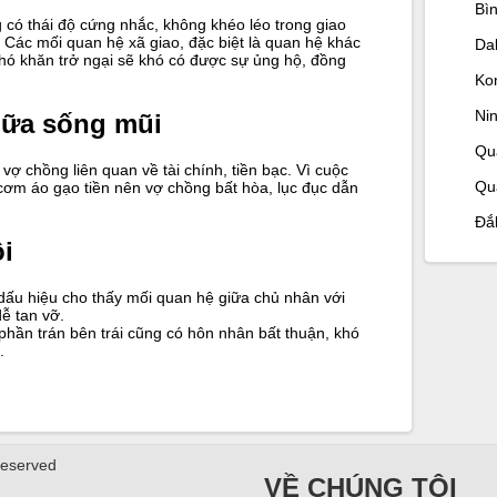
Bì
g có thái độ cứng nhắc, không khéo léo trong giao
 Các mối quan hệ xã giao, đặc biệt là quan hệ khác
Da
hó khăn trở ngại sẽ khó có được sự ủng hộ, đồng
Ko
Ni
giữa sống mũi
Qu
 vợ chồng liên quan về tài chính, tiền bạc. Vì cuộc
Qu
cơm áo gạo tiền nên vợ chồng bất hòa, lục đục dẫn
Đắ
ồi
dấu hiệu cho thấy mối quan hệ giữa chủ nhân với
dễ tan vỡ.
n phần trán bên trái cũng có hôn nhân bất thuận, khó
.
Reserved
VỀ CHÚNG TÔI