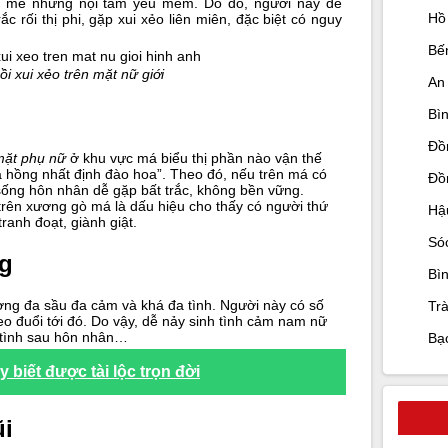
h mẽ nhưng nội tâm yếu mềm. Do đó, người này dễ
Hồ
 rối thị phi, gặp xui xẻo liên miên, đặc biệt có nguy
Bế
ồi xui xẻo trên mặt nữ giới
An
Bì
Đồ
 mặt phụ nữ
ở khu vực má biểu thị phần nào vận thế
á hồng nhất định đào hoa”. Theo đó, nếu trên má có
Đồ
 sống hôn nhân dễ gặp bất trắc, không bền vững.
 trên xương gò má là dấu hiệu cho thấy có người thứ
Hậ
ranh đoạt, giành giật.
Só
ng
Bì
ờng đa sầu đa cảm và khá đa tình. Người này có số
Trà
o đuổi tới đó. Do vậy, dễ nảy sinh tình cảm nam nữ
i tình sau hôn nhân…
Bạ
 biết được tài lộc trọn đời
ũi