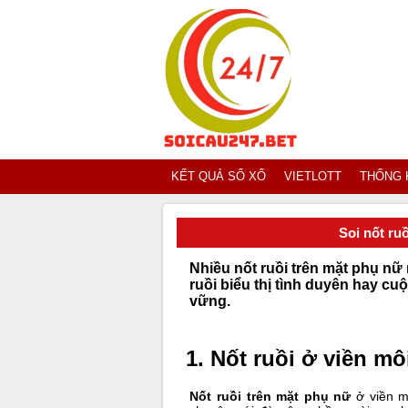
KẾT QUẢ SỔ XỐ
VIETLOTT
THỐNG 
Soi nốt ruồ
Nhiều
nốt ruồi trên mặt
phụ nữ m
ruồi biểu thị tình duyên hay c
vững.
1. Nốt ruồi ở viền mô
Nốt ruồi trên mặt phụ nữ
ở viền m