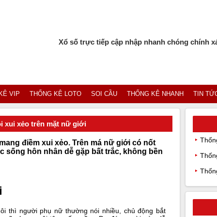
Xổ số trực tiếp cập nhập nhanh chóng chính xác
KÊ VIP
THỐNG KÊ LOTO
SOI CẦU
THỐNG KÊ NHANH
TIN TỨ
i xui xẻo trên mặt nữ giới
Thống
ang điềm xui xẻo. Trên má nữ giới có nốt
uộc sống hôn nhân dễ gặp bất trắc, không bền
Thống
Thống
i
ôi thì người phụ nữ thường nói nhiều, chủ động bắt