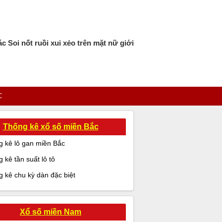
 Soi nốt ruồi xui xẻo trên mặt nữ giới
C
Thống kê xổ số miền Bắc
 kê lô gan miền Bắc
 kê tần suất lô tô
 kê chu kỳ dàn đặc biệt
Xổ số miền Nam