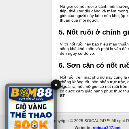
Nữ giới có nốt ruồi ở cánh mũi thườn
tiếp, thiếu sự dịu dàng và mềm mỏng.
giới của người này kém nên khi gặp k
thuận của mọi người.
5. Nốt ruồi ở chính 
Vị trí nốt ruồi này báo hiệu mâu thuẫn
sống khá khó khăn và phải lo vấn đề 
đến nguy cơ đổ vỡ.
6. Sơn căn có nốt ru
Nốt ruồi trên mặt phụ nữ
này cũng là 
chồng không tốt, hôn nhân trục trặc, 
×
Ngoài ra, nếu nữ giới có nốt ruồi trê
có được cảm giác hạnh phúc thực thụ
ST
Copyright © 2025 SOICAU247™ All right 
Website:
soicau247.bet