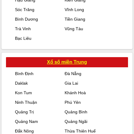
Hậu Giang
Kiên Giang
Sóc Trăng
Vĩnh Long
Bình Dương
Tiền Giang
Trà Vinh
Vũng Tàu
Bạc Liêu
Xổ số miền Trung
Bình Định
Đà Nẵng
Daklak
Gia Lai
Kon Tum
Khánh Hoà
Ninh Thuận
Phú Yên
Quảng Trị
Quảng Bình
Quảng Nam
Quảng Ngãi
Đắk Nông
Thừa Thiên Huế