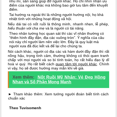
nhu mì, sẵn sàng giúp đỡ người khác. Họ chỉ nhìn nhận ưu
điểm của người khác mà không bao giờ lưu tâm đến khuyết
điểm.
Tai hướng ra ngoài thì là những người hướng nội, họ khá
nhiệt tình với những hoạt động xã hội.
Nếu dái tai có nốt ruồi là thông minh, nhanh nhẹn, lễ phép,
hiếu thuận với cha mẹ
và là người có tài năng.
Theo nhân tướng học quan sát thì các vĩ nhân thường có
“thiên hình đầy đặn, địa các vuông tròn”. Ý nghĩa của câu
nói này chỉ người làm nên việc lớn. Đây là quy luật mà
người xưa đã đúc kết và để lại cho chúng ta.
Nói cách khác, người có địa các và hàm dưới đầy đặn thì rất
nồng hậu, trọng tình cảm, thường không có thói quen tranh
chấp với mọi người và so bì tính toán, họ rất hiểu đạo lý dĩ
hoà vi quý. Họ rất biết cách
quan tâm tới người khác
. Chính
vì vậy, họ sẽ được hưởng may mắn khi về già.
Xem thêm:
Nốt Ruồi Mỹ Nhân: Vẻ Đẹp Hồng
Nhan và Số Phận Mong Manh
► Tham khảo thêm: Xem tướng người đoán biết tính cách
chuẩn xác
Theo Tuvisomenh