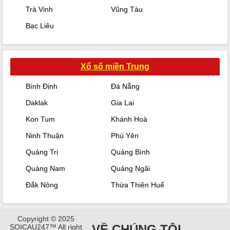
Trà Vinh
Vũng Tàu
Bạc Liêu
Xổ số miền Trung
Bình Định
Đà Nẵng
Daklak
Gia Lai
Kon Tum
Khánh Hoà
Ninh Thuận
Phú Yên
Quảng Trị
Quảng Bình
Quảng Nam
Quảng Ngãi
Đắk Nông
Thừa Thiên Huế
Copyright © 2025
VỀ CHÚNG TÔI
SOICAU247™ All right