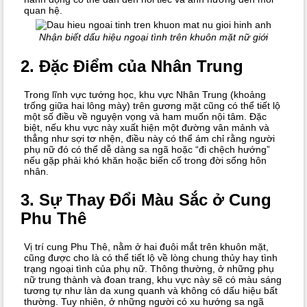
quan hệ.
Nhận biết dấu hiệu ngoại tình trên khuôn mặt nữ giới
2. Đặc Điểm của Nhân Trung
Trong lĩnh vực tướng học, khu vực Nhân Trung (khoảng
trống giữa hai lông mày) trên gương mặt cũng có thể tiết lộ
một số điều về nguyện vọng và ham muốn nội tâm. Đặc
biệt, nếu khu vực này xuất hiện một đường vân mảnh và
thẳng như sợi tơ nhện, điều này có thể ám chỉ rằng người
phụ nữ đó có thể dễ dàng sa ngã hoặc “đi chệch hướng”
nếu gặp phải khó khăn hoặc biến cố trong đời sống hôn
nhân.
3. Sự Thay Đổi Màu Sắc ở Cung
Phu Thê
Vị trí cung Phu Thê, nằm ở hai đuôi mắt trên khuôn mặt,
cũng được cho là có thể tiết lộ về lòng chung thủy hay tình
trạng ngoại tình của phụ nữ. Thông thường, ở những phụ
nữ trung thành và đoan trang, khu vực này sẽ có màu sáng
tương tự như làn da xung quanh và không có dấu hiệu bất
thường. Tuy nhiên, ở những người có xu hướng sa ngã