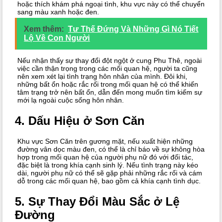
hoặc thích khám phá ngoại tình, khu vực này có thể chuyển
sang màu xanh hoặc đen.
Xem thêm:
Tư Thế Đứng Và Những Gì Nó Tiết
Lộ Về Con Người
Nếu nhận thấy sự thay đổi đột ngột ở cung Phu Thê, ngoài
việc cần thận trọng trong các mối quan hệ, người ta cũng
nên xem xét lại tình trạng hôn nhân của mình. Đôi khi,
những bất ổn hoặc rắc rối trong mối quan hệ có thể khiến
tâm trạng trở nên bất ổn, dẫn đến mong muốn tìm kiếm sự
mới lạ ngoài cuộc sống hôn nhân.
4. Dấu Hiệu ở Sơn Căn
Khu vực Sơn Căn trên gương mặt, nếu xuất hiện những
đường vân dọc màu đen, có thể là chỉ báo về sự không hòa
hợp trong mối quan hệ của người phụ nữ đó với đối tác,
đặc biệt là trong khía cạnh sinh lý. Nếu tình trạng này kéo
dài, người phụ nữ có thể sẽ gặp phải những rắc rối và cám
dỗ trong các mối quan hệ, bao gồm cả khía cạnh tình dục.
5. Sự Thay Đổi Màu Sắc ở Lệ
Đường