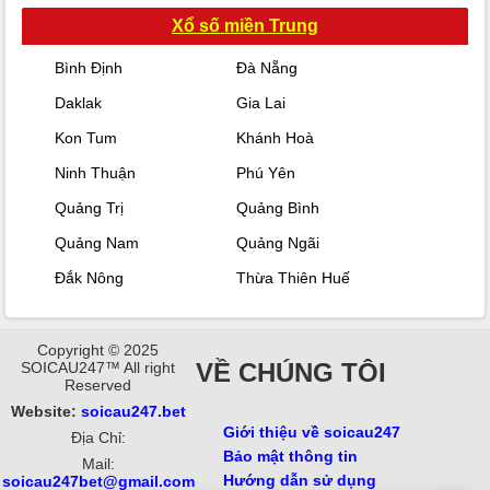
Xổ số miền Trung
Bình Định
Đà Nẵng
Daklak
Gia Lai
Kon Tum
Khánh Hoà
Ninh Thuận
Phú Yên
Quảng Trị
Quảng Bình
Quảng Nam
Quảng Ngãi
Đắk Nông
Thừa Thiên Huế
Copyright © 2025
VỀ CHÚNG TÔI
SOICAU247™ All right
Reserved
Website:
soicau247.bet
Giới thiệu về soicau247
Địa Chỉ:
Bảo mật thông tin
Mail:
Hướng dẫn sử dụng
soicau247bet@gmail.com