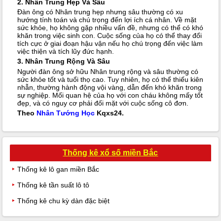
2. Nhân Trung Hẹp Và Sâu
Đàn ông có Nhân trung hẹp nhưng sâu thường có xu
hướng tính toán và chú trọng đến lợi ích cá nhân. Về mặt
sức khỏe, họ không gặp nhiều vấn đề, nhưng có thể có khó
khăn trong việc sinh con. Cuộc sống của họ có thể thay đổi
tích cực ở giai đoạn hậu vận nếu họ chú trọng đến việc làm
việc thiện và tích lũy đức hạnh.
3. Nhân Trung Rộng Và Sâu
Người đàn ông sở hữu Nhân trung rộng và sâu thường có
sức khỏe tốt và tuổi thọ cao. Tuy nhiên, họ có thể thiếu kiên
nhẫn, thường hành động vội vàng, dẫn đến khó khăn trong
sự nghiệp. Mối quan hệ của họ với con cháu không mấy tốt
đẹp, và có nguy cơ phải đối mặt với cuộc sống cô đơn.
Theo
Nhân Tướng Học
Kqxs24.
Thống kê xổ số miền Bắc
Thống kê lô gan miền Bắc
Thống kê tần suất lô tô
Thống kê chu kỳ dàn đặc biệt