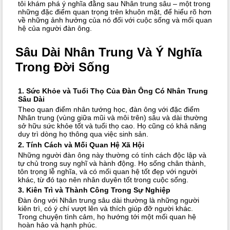
tôi khám phá ý nghĩa đằng sau Nhân trung sâu – một trong
những đặc điểm quan trọng trên khuôn mặt, để hiểu rõ hơn
về những ảnh hưởng của nó đối với cuộc sống và mối quan
hệ của người đàn ông.
Sâu Dài Nhân Trung Và Ý Nghĩa
Trong Đời Sống
1. Sức Khỏe và Tuổi Thọ Của Đàn Ông Có Nhân Trung
Sâu Dài
Theo quan điểm nhân tướng học, đàn ông với đặc điểm
Nhân trung (vùng giữa mũi và môi trên) sâu và dài thường
sở hữu sức khỏe tốt và tuổi thọ cao. Họ cũng có khả năng
duy trì dòng họ thông qua việc sinh sản.
2. Tính Cách và Mối Quan Hệ Xã Hội
Những người đàn ông này thường có tính cách độc lập và
tự chủ trong suy nghĩ và hành động. Họ sống chân thành,
tôn trọng lễ nghĩa, và có mối quan hệ tốt đẹp với người
khác, từ đó tạo nên nhân duyên tốt trong cuộc sống.
3. Kiên Trì và Thành Công Trong Sự Nghiệp
Đàn ông với Nhân trung sâu dài thường là những người
kiên trì, có ý chí vượt lên và thích giúp đỡ người khác.
Trong chuyện tình cảm, họ hướng tới một mối quan hệ
hoàn hảo và hạnh phúc.