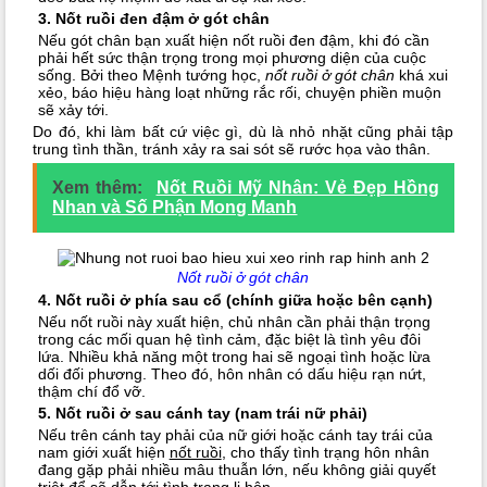
3. Nốt ruồi đen đậm ở gót chân
Nếu gót chân bạn xuất hiện nốt ruồi đen đậm, khi đó cần
phải hết sức thận trọng trong mọi phương diện của cuộc
sống. Bởi theo Mệnh tướng học,
nốt ruồi ở gót chân
khá xui
xẻo, báo hiệu hàng loạt những rắc rối, chuyện phiền muộn
sẽ xảy tới.
Do đó, khi làm bất cứ việc gì, dù là nhỏ nhặt cũng phải tập
trung tình thần, tránh xảy ra sai sót sẽ rước họa vào thân.
Xem thêm:
Nốt Ruồi Mỹ Nhân: Vẻ Đẹp Hồng
Nhan và Số Phận Mong Manh
Nốt ruồi ở gót chân
4. Nốt ruồi ở phía sau cổ (chính giữa hoặc bên cạnh)
Nếu nốt ruồi này xuất hiện, chủ nhân cần phải thận trọng
trong các mối quan hệ tình cảm, đặc biệt là tình yêu đôi
lứa. Nhiều khả năng một trong hai sẽ ngoại tình hoặc lừa
dối đối phương. Theo đó, hôn nhân có dấu hiệu rạn nứt,
thậm chí đổ vỡ.
5. Nốt ruồi ở sau cánh tay (nam trái nữ phải)
Nếu trên cánh tay phải của nữ giới hoặc cánh tay trái của
nam giới xuất hiện
nốt ruồi
, cho thấy tình trạng hôn nhân
đang gặp phải nhiều mâu thuẫn lớn, nếu không giải quyết