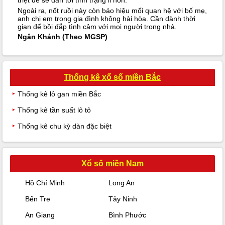
triệt để sẽ dẫn tới tình trạng li hôn.
Ngoài ra, nốt ruồi này còn báo hiệu mối quan hệ với bố mẹ,
anh chị em trong gia đình không hài hòa. Cần dành thời
gian để bồi đắp tình cảm với mọi người trong nhà.
Ngân Khánh (Theo MGSP)
Thống kê xổ số miền Bắc
Thống kê lô gan miền Bắc
Thống kê tần suất lô tô
Thống kê chu kỳ dàn đặc biệt
Xổ số miền Nam
Hồ Chí Minh
Long An
Bến Tre
Tây Ninh
An Giang
Bình Phước