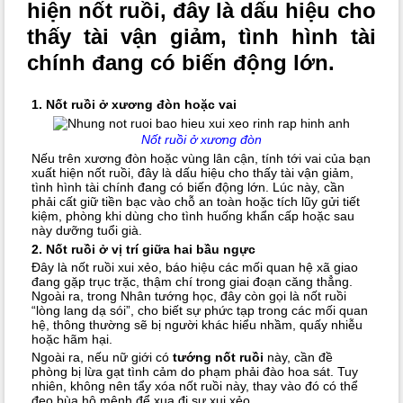
hiện nốt ruồi, đây là dấu hiệu cho
thấy tài vận giảm, tình hình tài
chính đang có biến động lớn.
1. Nốt ruồi ở xương đòn hoặc vai
Nốt ruồi ở xương đòn
Nếu trên xương đòn hoặc vùng lân cận, tính tới vai của bạn
xuất hiện nốt ruồi, đây là dấu hiệu cho thấy tài vận giảm,
tình hình tài chính đang có biến động lớn. Lúc này, cần
phải cất giữ tiền bạc vào chỗ an toàn hoặc tích lũy gửi tiết
kiệm, phòng khi dùng cho tình huống khẩn cấp hoặc sau
này dưỡng tuổi già.
2. Nốt ruồi ở vị trí giữa hai bầu ngực
Đây là nốt ruồi xui xẻo, báo hiệu các mối quan hệ xã giao
đang gặp trục trặc, thậm chí trong giai đoạn căng thẳng.
Ngoài ra, trong Nhân tướng học, đây còn gọi là nốt ruồi
“lòng lang dạ sói”, cho biết sự phức tạp trong các mối quan
hệ, thông thường sẽ bị người khác hiểu nhầm, quấy nhiễu
hoặc hãm hại.
Ngoài ra, nếu nữ giới có
tướng nốt ruồi
này, cần đề
phòng bị lừa gạt tình cảm do phạm phải đào hoa sát. Tuy
nhiên, không nên tẩy xóa nốt ruồi này, thay vào đó có thể
đeo bùa hộ mệnh để xua đi sự xui xẻo.