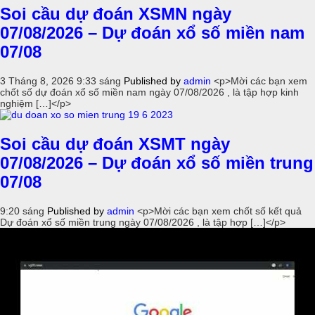
Soi cầu dự đoán XSMN ngày
07/08/2026 – Dự đoán xổ số miền nam
07/08
3 Tháng 8, 2026 9:33 sáng
Published by
admin
<p>Mời các bạn xem
chốt số dự đoán xổ số miền nam ngày 07/08/2026 , là tập hợp kinh
nghiệm […]</p>
Soi cầu dự đoán XSMT ngày
07/08/2026 – Dự đoán xổ số miền trung
07/08
9:20 sáng
Published by
admin
<p>Mời các bạn xem chốt số kết quả
Dự đoán xổ số miền trung ngày 07/08/2026 , là tập hợp […]</p>