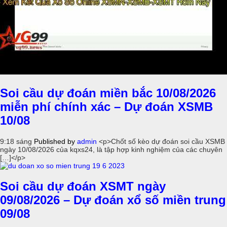
Soi cầu dự đoán miền bắc 10/08/2026
miễn phí chính xác – Dự đoán XSMB
10/08
9:18 sáng
Published by
admin
<p>Chốt số kèo dự đoán soi cầu XSMB
ngày 10/08/2026 của kqxs24, là tập hợp kinh nghiệm của các chuyên
[…]</p>
Soi cầu dự đoán XSMT ngày
09/08/2026 – Dự đoán xổ số miền trung
09/08