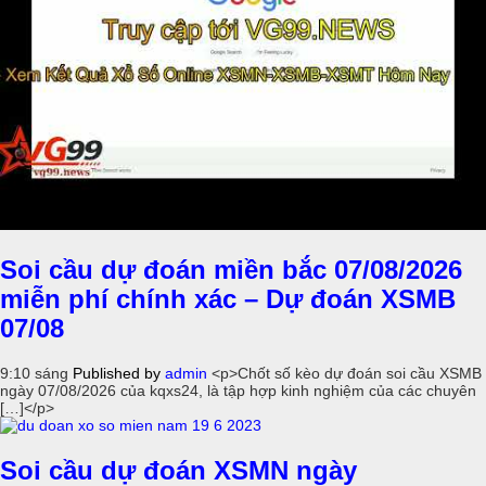
Soi cầu dự đoán miền bắc 07/08/2026
miễn phí chính xác – Dự đoán XSMB
07/08
9:10 sáng
Published by
admin
<p>Chốt số kèo dự đoán soi cầu XSMB
ngày 07/08/2026 của kqxs24, là tập hợp kinh nghiệm của các chuyên
[…]</p>
Soi cầu dự đoán XSMN ngày