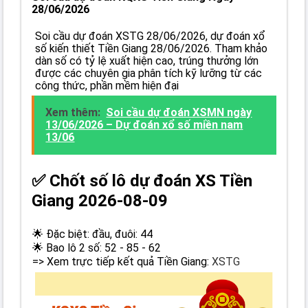
28/06/2026
Soi cầu dự đoán XSTG 28/06/2026, dự đoán xổ
số kiến thiết Tiền Giang 28/06/2026. Tham khảo
dàn số có tỷ lệ xuất hiện cao, trúng thưởng lớn
được các chuyên gia phân tích kỹ lưỡng từ các
công thức, phần mềm hiện đại
Xem thêm:
Soi cầu dự đoán XSMN ngày
13/06/2026 – Dự đoán xổ số miền nam
13/06
✅ Chốt số lô dự đoán XS Tiền
Giang 2026-08-09
🌟 Đặc biệt: đầu, đuôi:
44
🌟 Bao lô 2 số:
52 - 85 - 62
=> Xem trực tiếp kết quả Tiền Giang:
XSTG