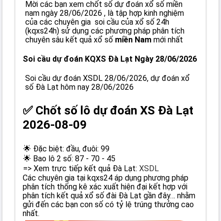
Mời các bạn xem chốt số dự đoán xổ số miền
nam ngày 28/06/2026 , là tập hợp kinh nghiệm
của các chuyên gia soi cầu của xổ số 24h
(kqxs24h) sử dụng các phương pháp phân tích
chuyên sâu kết quả xổ số
miền Nam
mới nhất
Soi cầu dự đoán KQXS Đà Lạt Ngày 28/06/2026
Soi cầu dự đoán XSDL 28/06/2026, dự đoán xổ
số Đà Lạt hôm nay 28/06/2026
✅ Chốt số lô dự đoán XS Đà Lạt
2026-08-09
🌟 Đặc biệt: đầu, đuôi:
99
🌟 Bao lô 2 số:
87 - 70 - 45
=> Xem trực tiếp kết quả Đà Lạt:
XSDL
Các chuyên gia tại kqxs24 áp dụng phương pháp
phân tích thống kê xác xuất hiện đại kết hợp với
phân tích kết quả xổ số đài Đà Lạt gần đây… nhằm
gửi đến các bạn con số có tỷ lệ trúng thưởng cao
nhất.