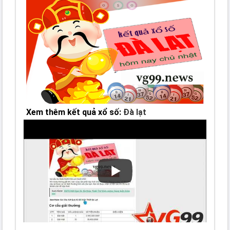
Xem thêm kết quả xổ số:
Đà lạt