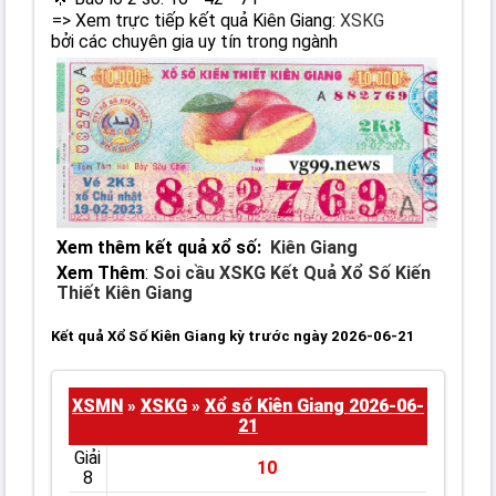
=> Xem trực tiếp kết quả Kiên Giang:
XSKG
bởi các chuyên gia uy tín trong ngành
Xem thêm kết quả xổ số:
Kiên Giang
Xem Thêm
:
Soi cầu XSKG Kết Quả Xổ Số Kiến
Thiết Kiên Giang
Kết quả Xổ Số Kiên Giang kỳ trước ngày 2026-06-21
XSMN
XSKG
Xổ số Kiên Giang 2026-06-
»
»
21
Giải
10
8