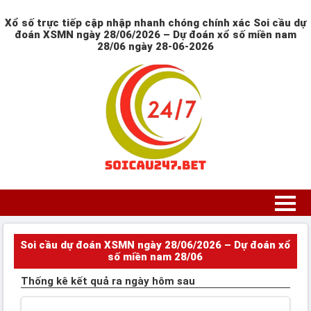
Xổ số trực tiếp cập nhập nhanh chóng chính xác Soi cầu dự
đoán XSMN ngày 28/06/2026 – Dự đoán xổ số miền nam
28/06 ngày 28-06-2026
Soi cầu dự đoán XSMN ngày 28/06/2026 – Dự đoán xổ
số miền nam 28/06
Thống kê kết quả ra ngày hôm sau