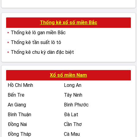
Thống kê xổ số miền Bắc
Thống kê lô gan miền Bắc
Thống kê tần suất lô tô
Thống kê chu kỳ dàn đặc biệt
Xổ số miền Nam
Hồ Chí Minh
Long An
Bến Tre
Tây Ninh
An Giang
Bình Phước
Bình Thuận
Đà Lạt
Đồng Nai
Cần Thơ
Đồng Tháp
Cà Mau