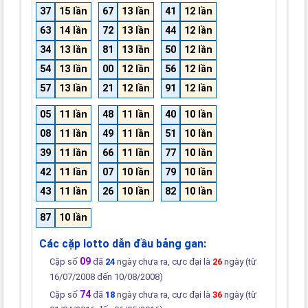
37
15 lần
67
13 lần
41
12 lần
63
14 lần
72
13 lần
44
12 lần
34
13 lần
81
13 lần
50
12 lần
54
13 lần
00
12 lần
56
12 lần
57
13 lần
21
12 lần
91
12 lần
05
11 lần
48
11 lần
40
10 lần
08
11 lần
49
11 lần
51
10 lần
39
11 lần
66
11 lần
77
10 lần
42
11 lần
07
10 lần
79
10 lần
43
11 lần
26
10 lần
82
10 lần
87
10 lần
Các cặp lotto dẫn đầu bảng gan:
09
Cặp số
đã
24
ngày chưa ra, cực đại là
26
ngày (từ
16/07/2008 đến 10/08/2008)
74
Cặp số
đã
18
ngày chưa ra, cực đại là
36
ngày (từ