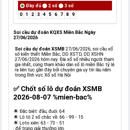
0
1
2
3
4
5
6
7
8
9
Soi cầu dự đoán KQXS Miền Bắc Ngày
27/06/2026
Soi cầu dự đoán XSMB
27/06/2026, soi cầu xổ
số kiến thiết Miền Bắc, DD XSTD, DD XSHN
27/06/2026 hôm nay. Đài xổ số nhiều người tham
gia nhất, cùng tham khảo dàn số lô miền Bắc tỷ lệ
ra liên tục gần đây bởi chuyên gia uy tín lâu năm
trong lĩnh vực Xổ số Hà Nội
✅ Chốt số lô dự đoán XSMB
2026-08-07 %mien-bac%
🌟 Đặc biệt: đầu, đuôi:
64
🌟 Lô tô 2 số chắc về:
66 - 99 - 15
🌟 Loto xiên:
63 - 73 - 51
;
để trúng giải thưởng lớn.