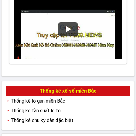
Thống kê xổ số miền Bắc
Thống kê lô gan miền Bắc
Thống kê tần suất lô tô
Thống kê chu kỳ dàn đặc biệt