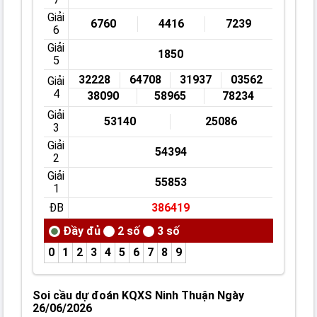
Giải
6760
4416
7239
6
Giải
1850
5
32228
64708
31937
03562
Giải
4
38090
58965
78234
Giải
53140
25086
3
Giải
54394
2
Giải
55853
1
ĐB
386419
0
1
2
3
4
5
6
7
8
9
Soi cầu dự đoán KQXS Ninh Thuận Ngày
26/06/2026