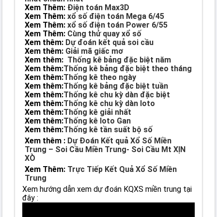
Xem Thêm:
Điện toán Max3D
Xem Thêm:
xổ số điện toán Mega 6/45
Xem Thêm:
xổ số điện toán Power 6/55
Xem Thêm:
Cùng thử quay xổ số
Xem thêm:
Dự đoán kết quả soi cầu
Xem thêm:
Giải mã giấc mơ
Xem thêm:
Thống kê bảng đặc biệt năm
Xem thêm:
Thống kê bảng đặc biệt theo tháng
Xem thêm:
Thống kê theo ngày
Xem thêm:
Thống kê bảng đặc biệt tuần
Xem thêm:
Thống kê chu kỳ dàn đặc biệt
Xem thêm:
Thống kê chu kỳ dàn loto
Xem thêm:
Thống kê giải nhất
Xem thêm:
Thống kê loto Gan
Xem thêm:
Thống kê tần suất bộ số
Xem thêm :
Dự Đoán Kết quả Xổ Số Miền
Trung – Soi Cầu Miền Trung- Soi Cầu Mt XỊN
XÒ
Xem Thêm:
Trực Tiếp Kết Quả Xổ Số Miền
Trung
Xem hướng dẫn xem dự đoán KQXS miền trung tại
đây :