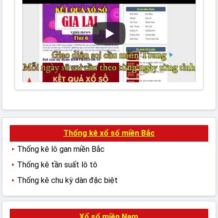
Thống kê xổ số miền Bắc
Thống kê lô gan miền Bắc
Thống kê tần suất lô tô
Thống kê chu kỳ dàn đặc biệt
Xổ số miền Nam