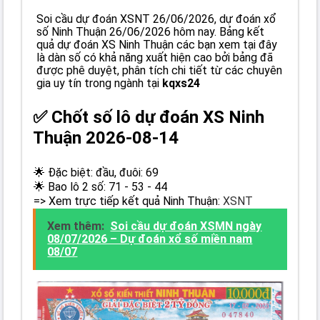
Soi cầu dự đoán XSNT 26/06/2026, dự đoán xổ
số Ninh Thuận 26/06/2026 hôm nay. Bảng kết
quả dự đoán XS Ninh Thuận các bạn xem tại đây
là dàn số có khả năng xuất hiện cao bởi bảng đã
được phê duyệt, phân tích chi tiết từ các chuyên
gia uy tín trong ngành tại
kqxs24
✅ Chốt số lô dự đoán XS Ninh
Thuận 2026-08-14
🌟 Đặc biệt: đầu, đuôi:
69
🌟 Bao lô 2 số:
71 - 53 - 44
=> Xem trực tiếp kết quả Ninh Thuận:
XSNT
Xem thêm:
Soi cầu dự đoán XSMN ngày
08/07/2026 – Dự đoán xổ số miền nam
08/07