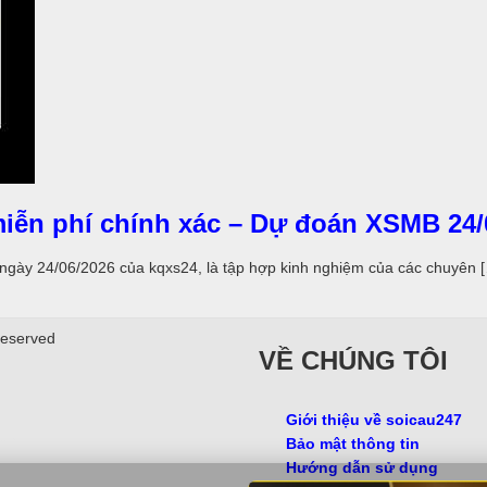
miễn phí chính xác – Dự đoán XSMB 24/
gày 24/06/2026 của kqxs24, là tập hợp kinh nghiệm của các chuyên 
Reserved
VỀ CHÚNG TÔI
Giới thiệu về soicau247
om/
Bảo mật thông tin
Hướng dẫn sử dụng