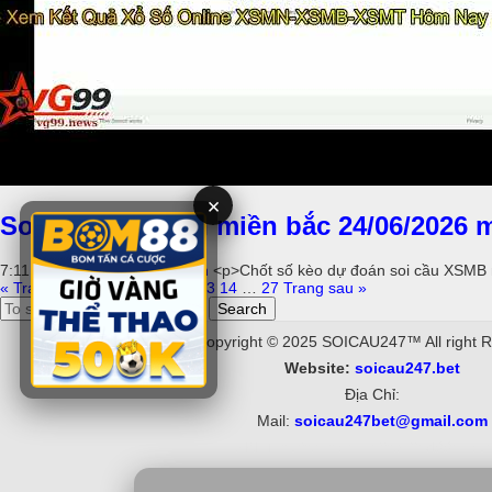
×
Soi cầu dự đoán miền bắc 24/06/2026 
7:11 sáng
Published by
admin
<p>Chốt số kèo dự đoán soi cầu XSMB n
« Trang trước
1
…
10
11
12
13
14
…
27
Trang sau »
Search
Copyright © 2025 SOICAU247™ All right 
Website:
soicau247.bet
Địa Chỉ:
Mail:
soicau247bet@gmail.com
3BET
motphimchill
https://hd88vn.c