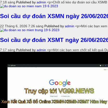
7:18 sáng
Published by
admin
<p>Chốt số kèo dự đoán soi cầu XSMB 
Soi cầu dự đoán XSMN ngày 26/06/202
22 Tháng 6, 2026 7:26 sáng
Published by
admin
<p>Mời các bạn xem 
Soi cầu dự đoán XSMT ngày 26/06/2026
7:17 sáng
Published by
admin
<p>Mời các bạn xem chốt số kết quả Dự