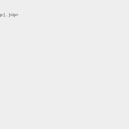
ợp […]</p>