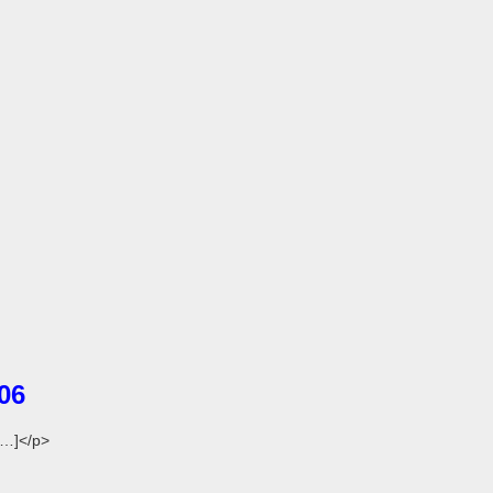
06
[…]</p>