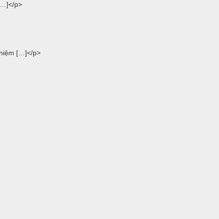
[…]</p>
ghiệm […]</p>