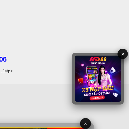
×
06
[…]</p>
×