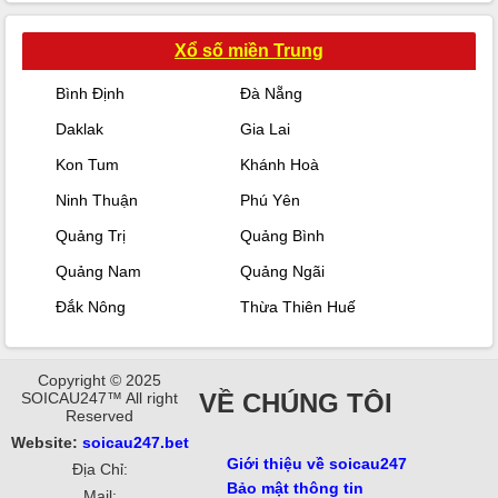
Xổ số miền Trung
Bình Định
Đà Nẵng
Daklak
Gia Lai
Kon Tum
Khánh Hoà
Ninh Thuận
Phú Yên
Quảng Trị
Quảng Bình
Quảng Nam
Quảng Ngãi
Đắk Nông
Thừa Thiên Huế
Copyright © 2025
VỀ CHÚNG TÔI
SOICAU247™ All right
Reserved
Website:
soicau247.bet
Giới thiệu về soicau247
Địa Chỉ:
Bảo mật thông tin
Mail: