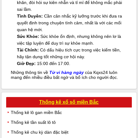
khăn, đòi hỏi sự kiên nhẫn và tỉ mỉ để không mắc phải
sai lầm.
Tình Duyên:
Cần cân nhắc kỹ lưỡng trước khi đưa ra
quyết định trong chuyện tình cảm, nhất là với các mối
quan hệ mới.
Sức Khỏe:
Sức khỏe ổn định, nhưng không nên lơ là
việc tập luyện để duy trì sự khỏe mạnh.
Tài Chính:
Có dấu hiệu tích cực trong việc kiếm tiền,
hãy tận dụng tốt những cơ hội này.
Giờ Đẹp:
15:00 đến 17:00.
Những thông tin về
Tử vi hàng ngày
của Kqxs24 luôn
mang đến nhiều điều bất ngờ và bổ ích cho người đọc.
Thống kê xổ số miền Bắc
Thống kê lô gan miền Bắc
Thống kê tần suất lô tô
Thống kê chu kỳ dàn đặc biệt