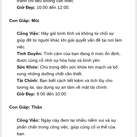
tránh chi tiêu không cần thiết.
Giờ Đẹp:
10:00 đến 12:00.
Con Giáp: Mùi
Công Việc:
Hãy giữ bình tĩnh và không từ chối sự
giúp đỡ từ người khác khi giải quyết vấn đề tại nơi làm
việc.
Tình Duyên:
Tình cảm của bạn đang ở mức ổn định,
được củng cố nhờ sự hòa hợp và bình yên.
Sức Khỏe:
Chú trọng đến sức khỏe tim mạch và bổ
sung những dưỡng chất cần thiết.
Tài Chính:
Bạn biết cách tiết kiệm và tích lũy cho
tương lai, tạo dựng sự an tâm về mặt tài chính.
Giờ Đẹp:
8:00 đến 10:00.
Con Giáp: Thân
Công Việc:
Ngày này đem lại nhiều niềm vui và sự
phấn chấn trong công việc, giúp củng cố vị thế của
bạn.