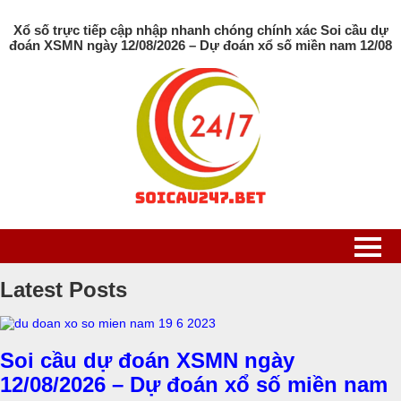
Xổ số trực tiếp cập nhập nhanh chóng chính xác Soi cầu dự
đoán XSMN ngày 12/08/2026 – Dự đoán xổ số miền nam 12/08
Latest Posts
Soi cầu dự đoán XSMN ngày
12/08/2026 – Dự đoán xổ số miền nam