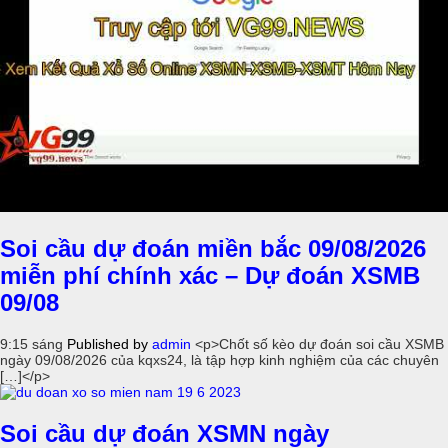
Soi cầu dự đoán miền bắc 09/08/2026
miễn phí chính xác – Dự đoán XSMB
09/08
9:15 sáng
Published by
admin
<p>Chốt số kèo dự đoán soi cầu XSMB
ngày 09/08/2026 của kqxs24, là tập hợp kinh nghiệm của các chuyên
[…]</p>
Soi cầu dự đoán XSMN ngày