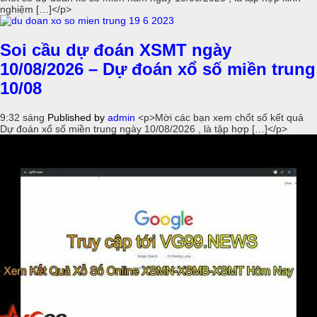
nghiệm […]</p>
Soi cầu dự đoán XSMT ngày
10/08/2026 – Dự đoán xổ số miền trung
10/08
9:32 sáng
Published by
admin
<p>Mời các bạn xem chốt số kết quả
Dự đoán xổ số miền trung ngày 10/08/2026 , là tập hợp […]</p>