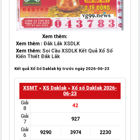
Xem thêm:
XSMT Thứ 3
Xem thêm :
Đắk Lắk XSDLK
Xem thêm:
Soi Cầu XSDLK Kết Quả Xổ Số
Kiến Thiết Đắk Lắk
Kết quả Xổ Số Daklak kỳ trước ngày 2026-06-23
XSMT
XS Daklak
Xổ số Daklak 2026-
»
»
06-23
Giải
42
8
Giải
927
7
Giải
9290
3974
2230
6