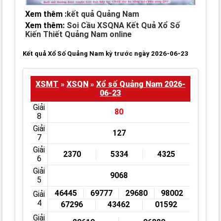
Xem thêm :
kết quả Quảng Nam
Xem thêm:
Soi Cầu XSQNA Kết Quả Xổ Số
Kiến Thiết Quảng Nam online
Kết quả Xổ Số Quảng Nam kỳ trước ngày 2026-06-23
XSMT
XSQN
Xổ số Quảng Nam 2026-
»
»
06-23
Giải
80
8
Giải
127
7
Giải
2370
5334
4325
6
Giải
9068
5
46445
69777
29680
98002
Giải
4
67296
43462
01592
Giải