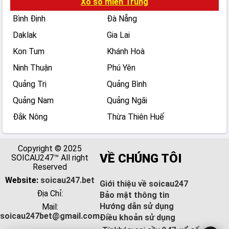
Xổ số miền Trung
Bình Định
Đà Nẵng
Daklak
Gia Lai
Kon Tum
Khánh Hoà
Ninh Thuận
Phú Yên
Quảng Trị
Quảng Bình
Quảng Nam
Quảng Ngãi
Đắk Nông
Thừa Thiên Huế
Copyright © 2025
VỀ CHÚNG TÔI
SOICAU247™ All right
Reserved
Website:
soicau247.bet
Giới thiệu về soicau247
Địa Chỉ:
Bảo mật thông tin
Hướng dẫn sử dụng
Mail:
soicau247bet@gmail.com
Điều khoản sử dụng