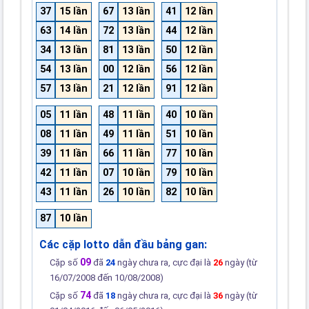
37
15 lần
67
13 lần
41
12 lần
63
14 lần
72
13 lần
44
12 lần
34
13 lần
81
13 lần
50
12 lần
54
13 lần
00
12 lần
56
12 lần
57
13 lần
21
12 lần
91
12 lần
05
11 lần
48
11 lần
40
10 lần
08
11 lần
49
11 lần
51
10 lần
39
11 lần
66
11 lần
77
10 lần
42
11 lần
07
10 lần
79
10 lần
43
11 lần
26
10 lần
82
10 lần
87
10 lần
Các cặp lotto dẫn đầu bảng gan:
09
Cặp số
đã
24
ngày chưa ra, cực đại là
26
ngày (từ
16/07/2008 đến 10/08/2008)
74
Cặp số
đã
18
ngày chưa ra, cực đại là
36
ngày (từ