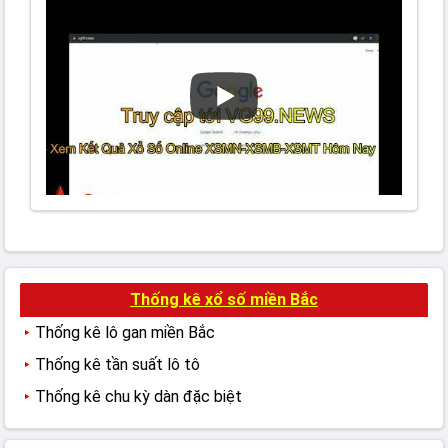
Thống kê xổ số miền Bắc
Thống kê lô gan miền Bắc
Thống kê tần suất lô tô
Thống kê chu kỳ dàn đặc biệt