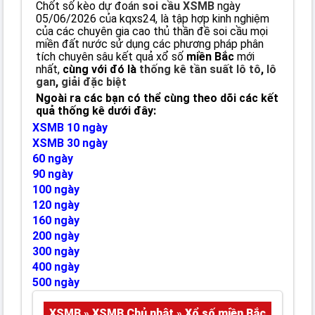
Chốt số kèo dự đoán
soi cầu XSMB
ngày
05/06/2026 của kqxs24, là tập hợp kinh nghiệm
của các chuyên gia cao thủ thần đề soi cầu mọi
miền đất nước sử dụng các phương pháp phân
tích chuyên sâu kết quả xổ số
miền Bắc
mới
nhất,
cùng với đó là
thống kê tần suất lô tô
,
lô
gan
,
giải đặc biệt
Ngoài ra các bạn có thể cùng theo dõi các kết
quả thống kê dưới đây:
XSMB 10 ngày
XSMB 30 ngày
60 ngày
90 ngày
100 ngày
120 ngày
160 ngày
200 ngày
300 ngày
400 ngày
500 ngày
XSMB
XSMB Chủ nhật
Xổ số miền Bắc
»
»