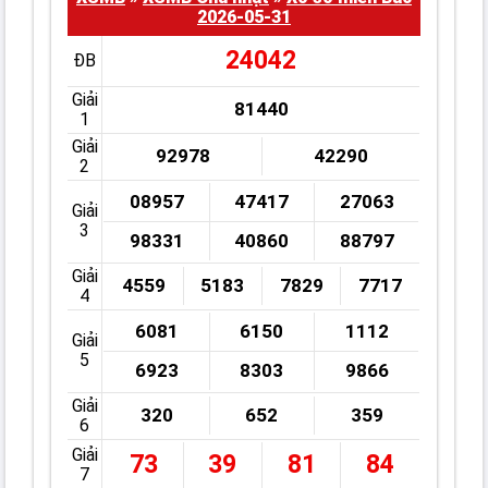
2026-05-31
24042
ĐB
Giải
81440
1
Giải
92978
42290
2
08957
47417
27063
Giải
3
98331
40860
88797
Giải
4559
5183
7829
7717
4
6081
6150
1112
Giải
5
6923
8303
9866
Giải
320
652
359
6
Giải
73
39
81
84
7