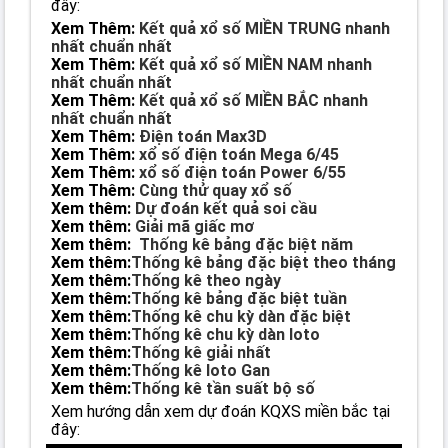
đây:
Xem Thêm:
Kết quả xổ số MIỀN TRUNG nhanh
nhất chuẩn nhất
Xem Thêm:
Kết quả xổ số MIỀN NAM nhanh
nhất chuẩn nhất
Xem Thêm:
Kết quả xổ số MIỀN BẮC nhanh
nhất chuẩn nhất
Xem Thêm:
Điện toán Max3D
Xem Thêm:
xổ số điện toán Mega 6/45
Xem Thêm:
xổ số điện toán Power 6/55
Xem Thêm:
Cùng thử quay xổ số
Xem thêm:
Dự đoán kết quả soi cầu
Xem thêm:
Giải mã giấc mơ
Xem thêm:
Thống kê bảng đặc biệt năm
Xem thêm:
Thống kê bảng đặc biệt theo tháng
Xem thêm:
Thống kê theo ngày
Xem thêm:
Thống kê bảng đặc biệt tuần
Xem thêm:
Thống kê chu kỳ dàn đặc biệt
Xem thêm:
Thống kê chu kỳ dàn loto
Xem thêm:
Thống kê giải nhất
Xem thêm:
Thống kê loto Gan
Xem thêm:
Thống kê tần suất bộ số
Xem hướng dẫn xem dự đoán KQXS miền bắc tại
đây: