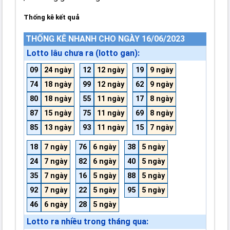
Thống kê kết quả
THỐNG KÊ NHANH CHO NGÀY 16/06/2023
Lotto lâu chưa ra (lotto gan):
09
24 ngày
12
12 ngày
19
9 ngày
74
18 ngày
99
12 ngày
62
9 ngày
80
18 ngày
55
11 ngày
17
8 ngày
87
15 ngày
75
11 ngày
69
8 ngày
85
13 ngày
93
11 ngày
15
7 ngày
18
7 ngày
76
6 ngày
38
5 ngày
24
7 ngày
82
6 ngày
40
5 ngày
35
7 ngày
16
5 ngày
88
5 ngày
92
7 ngày
22
5 ngày
95
5 ngày
46
6 ngày
28
5 ngày
Lotto ra nhiều trong tháng qua: