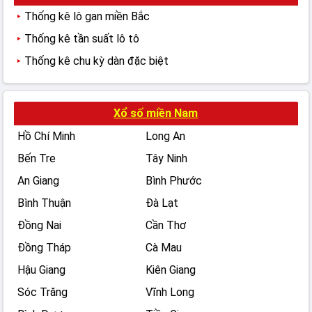
Thống kê lô gan miền Bắc
Thống kê tần suất lô tô
Thống kê chu kỳ dàn đặc biệt
Xổ số miền Nam
Hồ Chí Minh
Long An
Bến Tre
Tây Ninh
An Giang
Bình Phước
Bình Thuận
Đà Lạt
Đồng Nai
Cần Thơ
Đồng Tháp
Cà Mau
Hậu Giang
Kiên Giang
Sóc Trăng
Vĩnh Long