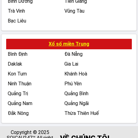
Bình Dương
Tiền Giang
Trà Vinh
Vũng Tàu
Bạc Liêu
Xổ số miền Trung
Bình Định
Đà Nẵng
Daklak
Gia Lai
Kon Tum
Khánh Hoà
Ninh Thuận
Phú Yên
Quảng Trị
Quảng Bình
Quảng Nam
Quảng Ngãi
Đắk Nông
Thừa Thiên Huế
Copyright © 2025
SOICAU247™ All right