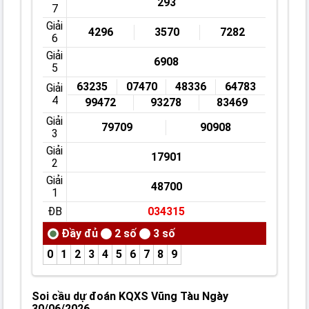
293
7
Giải
4296
3570
7282
6
Giải
6908
5
63235
07470
48336
64783
Giải
4
99472
93278
83469
Giải
79709
90908
3
Giải
17901
2
Giải
48700
1
ĐB
034315
0
1
2
3
4
5
6
7
8
9
Soi cầu dự đoán KQXS Vũng Tàu Ngày
30/06/2026