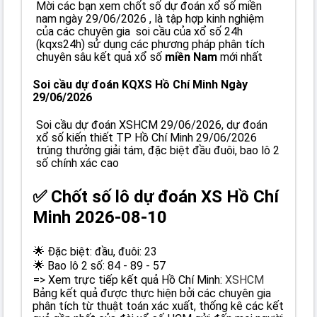
Mời các bạn xem chốt số dự đoán xổ số miền
nam ngày 29/06/2026 , là tập hợp kinh nghiệm
của các chuyên gia soi cầu của xổ số 24h
(kqxs24h) sử dụng các phương pháp phân tích
chuyên sâu kết quả xổ số
miền Nam
mới nhất
Soi cầu dự đoán KQXS Hồ Chí Minh Ngày
29/06/2026
Soi cầu dự đoán XSHCM 29/06/2026, dự đoán
xổ số kiến thiết TP Hồ Chí Minh 29/06/2026
trúng thưởng giải tám, đặc biệt đầu đuôi, bao lô 2
số chính xác
cao
✅ Chốt số lô dự đoán XS Hồ Chí
Minh 2026-08-10
🌟 Đặc biệt: đầu, đuôi:
23
🌟 Bao lô 2 số:
84 - 89 - 57
=> Xem trực tiếp kết quả Hồ Chí Minh:
XSHCM
Bảng kết quả được thực hiện bởi các chuyên gia
phân tích từ thuật toán xác xuất, thống kê các kết