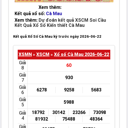
Xem thêm:
XSMN Thứ 2
Kết quả xổ số:
Cà Mau
Xem thêm:
Dự đoán kết quả XSCM Soi Cầu
Kết Quả Xổ Số Kiến thiết Cà Mau
Kết quả Xổ Số Cà Mau kỳ trước ngày 2026-06-22
XSMN
XSCM
Xổ số Cà Mau 2026-06-22
»
»
Giải
60
8
Giải
930
7
Giải
6278
9258
5683
6
Giải
5988
5
18792
30142
23266
73098
Giải
4
81932
75488
48364
Giải