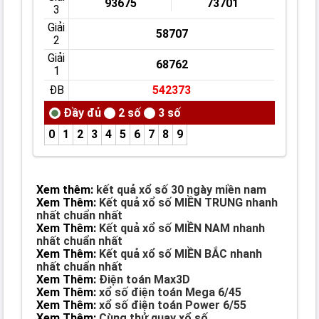
93675
73701
3
Giải
58707
2
Giải
68762
1
ĐB
542373
0
1
2
3
4
5
6
7
8
9
Xem thêm:
kết quả xổ số 30 ngày miền nam
Xem Thêm:
Kết quả xổ số MIỀN TRUNG nhanh
nhất chuẩn nhất
Xem Thêm:
Kết quả xổ số MIỀN NAM nhanh
nhất chuẩn nhất
Xem Thêm:
Kết quả xổ số MIỀN BẮC nhanh
nhất chuẩn nhất
Xem Thêm:
Điện toán Max3D
Xem Thêm:
xổ số điện toán Mega 6/45
Xem Thêm:
xổ số điện toán Power 6/55
Xem Thêm:
Cùng thử quay xổ số