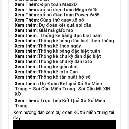
Xem Thêm:
Điện toán Max3D
Xem Thêm:
xổ số điện toán Mega 6/45
Xem Thêm:
xổ số điện toán Power 6/55
Xem Thêm:
Cùng thử quay xổ số
Xem thêm:
Dự đoán kết quả soi cầu
Xem thêm:
Giải mã giấc mơ
Xem thêm:
Thống kê bảng đặc biệt năm
Xem thêm:
Thống kê bảng đặc biệt theo tháng
Xem thêm:
Thống kê theo ngày
Xem thêm:
Thống kê bảng đặc biệt tuần
Xem thêm:
Thống kê chu kỳ dàn đặc biệt
Xem thêm:
Thống kê chu kỳ dàn loto
Xem thêm:
Thống kê giải nhất
Xem thêm:
Thống kê loto Gan
Xem thêm:
Thống kê tần suất bộ số
Xem thêm :
Dự Đoán Kết quả Xổ Số Miền
Trung – Soi Cầu Miền Trung- Soi Cầu Mt XỊN
XÒ
Xem Thêm:
Trực Tiếp Kết Quả Xổ Số Miền
Trung
Xem hướng dẫn xem dự đoán KQXS miền trung tại
đây :