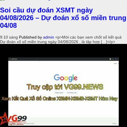
Soi cầu dự đoán XSMT ngày
04/08/2026 – Dự đoán xổ số miền trung
04/08
9:10 sáng
Published by
admin
<p>Mời các bạn xem chốt số kết quả
Dự đoán xổ số miền trung ngày 04/08/2026 , là tập hợp […]</p>