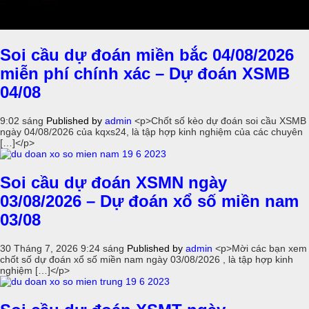
Soi cầu dự đoán miền bắc 04/08/2026
miễn phí chính xác – Dự đoán XSMB
04/08
9:02 sáng
Published by
admin
<p>Chốt số kèo dự đoán soi cầu XSMB
ngày 04/08/2026 của kqxs24, là tập hợp kinh nghiệm của các chuyên
[…]</p>
Soi cầu dự đoán XSMN ngày
03/08/2026 – Dự đoán xổ số miền nam
03/08
30 Tháng 7, 2026 9:24 sáng
Published by
admin
<p>Mời các bạn xem
chốt số dự đoán xổ số miền nam ngày 03/08/2026 , là tập hợp kinh
nghiệm […]</p>