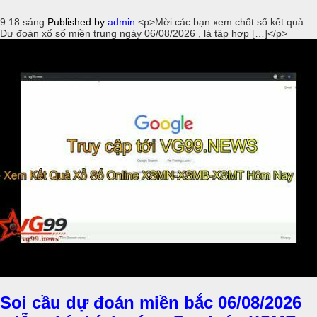
9:18 sáng
Published by
admin
<p>Mời các bạn xem chốt số kết quả
Dự đoán xổ số miền trung ngày 06/08/2026 , là tập hợp […]</p>
Soi cầu dự đoán miền bắc 06/08/2026