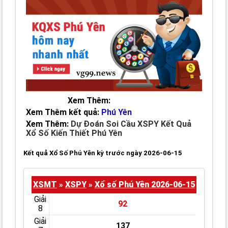
Xem Thêm:
XSMT Thứ 2
Xem Thêm kết quả:
Phú Yên
Xem Thêm:
Dự Đoán Soi Cầu XSPY Kết Quả
Xổ Số Kiến Thiết Phú Yên
Kết quả Xổ Số Phú Yên kỳ trước ngày 2026-06-15
XSMT
XSPY
Xổ số Phú Yên 2026-06-15
»
»
Giải
92
8
Giải
137