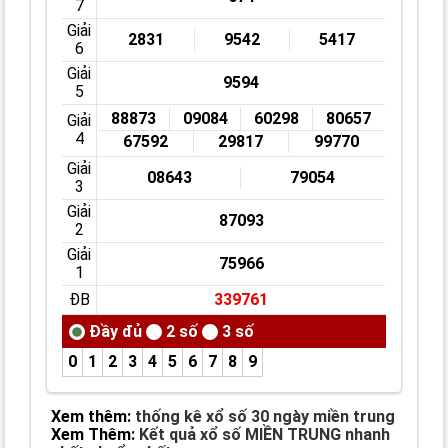
7
Giải
2831
9542
5417
6
Giải
9594
5
88873
09084
60298
80657
Giải
4
67592
29817
99770
Giải
08643
79054
3
Giải
87093
2
Giải
75966
1
ĐB
339761
0
1
2
3
4
5
6
7
8
9
Xem thêm:
thống kê xổ số 30 ngày miền trung
Xem Thêm:
Kết quả xổ số MIỀN TRUNG nhanh