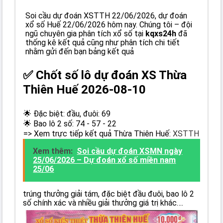
Soi cầu dự đoán XSTTH 22/06/2026, dự đoán
xổ số Huế 22/06/2026 hôm nay. Chúng tôi – đội
ngũ chuyên gia phân tích xổ số tại
kqxs24h
đã
thống kê kết quả cũng như phân tích chi tiết
nhằm gửi đến bạn bảng kết quả
✅ Chốt số lô dự đoán XS Thừa
Thiên Huế 2026-08-10
🌟 Đặc biệt: đầu, đuôi:
69
🌟 Bao lô 2 số:
74 - 57 - 22
=> Xem trực tiếp kết quả Thừa Thiên Huế:
XSTTH
Xem thêm:
Soi cầu dự đoán XSMN ngày
25/06/2026 – Dự đoán xổ số miền nam
25/06
trúng thưởng giải tám, đặc biệt đầu đuôi, bao lô 2
số chính xác và nhiều giải thưởng giá trị khác….