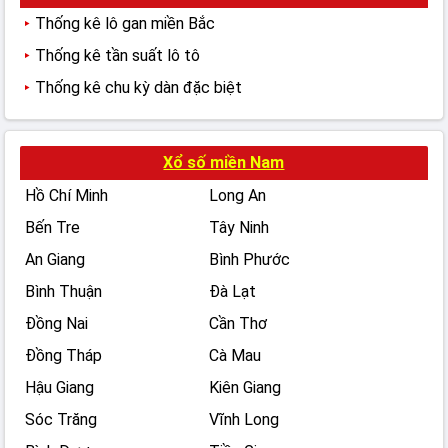
Thống kê lô gan miền Bắc
Thống kê tần suất lô tô
Thống kê chu kỳ dàn đặc biệt
Xổ số miền Nam
Hồ Chí Minh
Long An
Bến Tre
Tây Ninh
An Giang
Bình Phước
Bình Thuận
Đà Lạt
Đồng Nai
Cần Thơ
Đồng Tháp
Cà Mau
Hậu Giang
Kiên Giang
Sóc Trăng
Vĩnh Long