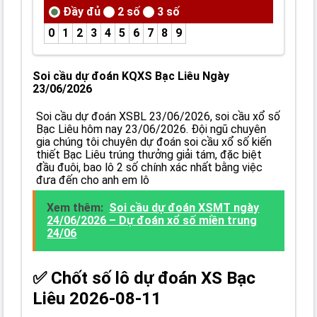
0
1
2
3
4
5
6
7
8
9
Soi cầu dự đoán KQXS Bạc Liêu Ngày
23/06/2026
Soi cầu dự đoán XSBL 23/06/2026, soi cầu xổ số
Bạc Liêu hôm nay 23/06/2026. Đội ngũ chuyên
gia chúng tôi chuyên dự đoán soi cầu xổ số kiến
thiết Bạc Liêu trúng thưởng giải tám, đặc biệt
đầu đuôi, bao lô 2 số chính xác nhất bằng việc
đưa đến cho anh em lô
Xem thêm:
Soi cầu dự đoán XSMT ngày
24/06/2026 – Dự đoán xổ số miền trung
24/06
✅ Chốt số lô dự đoán XS Bạc
Liêu 2026-08-11