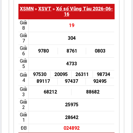
XSMN
XSVT
Xổ số Vũng Tàu 2026-06-
»
»
16
Giải
19
8
Giải
304
7
Giải
9780
8761
0803
6
Giải
4733
5
97530
20095
26311
98734
Giải
4
89117
97437
92495
Giải
68212
88682
3
Giải
25975
2
Giải
28642
1
ĐB
024892