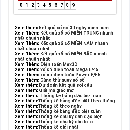
0
1
2
3
4
5
6
7
8
9
Xem thêm:
kết quả xổ số 30 ngày miền nam
Xem Thêm:
Kết quả xổ số MIỀN TRUNG nhanh
nhất chuẩn nhất
Xem Thêm:
Kết quả xổ số MIỀN NAM nhanh
nhất chuẩn nhất
Xem Thêm:
Kết quả xổ số MIỀN BẮC nhanh
nhất chuẩn nhất
Xem Thêm:
Điện toán Max3D
Xem Thêm:
xổ số điện toán Mega 6/45
Xem Thêm:
xổ số điện toán Power 6/55
Xem Thêm:
Cùng thử quay xổ số
Xem thêm:
Dự đoán kết quả soi cầu
Xem thêm:
Giải mã giấc mơ
Xem thêm:
Thống kê bảng đặc biệt năm
Xem thêm:
Thống kê bảng đặc biệt theo tháng
Xem thêm:
Thống kê theo ngày
Xem thêm:
Thống kê bảng đặc biệt tuần
Xem thêm:
Thống kê chu kỳ dàn đặc biệt
Xem thêm:
Thống kê chu kỳ dàn loto
Xem thêm:
Thống kê giải nhất