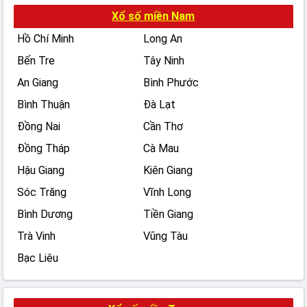
Xổ số miền Nam
Hồ Chí Minh
Long An
Bến Tre
Tây Ninh
An Giang
Bình Phước
Bình Thuận
Đà Lạt
Đồng Nai
Cần Thơ
Đồng Tháp
Cà Mau
Hậu Giang
Kiên Giang
Sóc Trăng
Vĩnh Long
Bình Dương
Tiền Giang
Trà Vinh
Vũng Tàu
Bạc Liêu