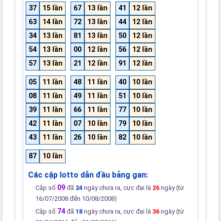
37
15 lần
67
13 lần
41
12 lần
63
14 lần
72
13 lần
44
12 lần
34
13 lần
81
13 lần
50
12 lần
54
13 lần
00
12 lần
56
12 lần
57
13 lần
21
12 lần
91
12 lần
05
11 lần
48
11 lần
40
10 lần
08
11 lần
49
11 lần
51
10 lần
39
11 lần
66
11 lần
77
10 lần
42
11 lần
07
10 lần
79
10 lần
43
11 lần
26
10 lần
82
10 lần
87
10 lần
Các cặp lotto dẫn đầu bảng gan:
09
Cặp số
đã
24
ngày chưa ra, cực đại là
26
ngày (từ
16/07/2008 đến 10/08/2008)
74
Cặp số
đã
18
ngày chưa ra, cực đại là
36
ngày (từ