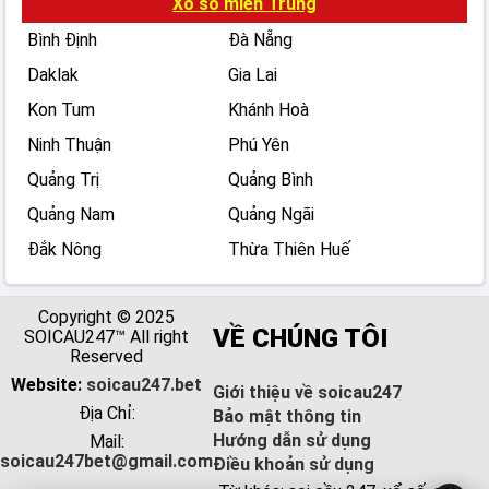
Xổ số miền Trung
Bình Định
Đà Nẵng
Daklak
Gia Lai
Kon Tum
Khánh Hoà
Ninh Thuận
Phú Yên
Quảng Trị
Quảng Bình
Quảng Nam
Quảng Ngãi
Đắk Nông
Thừa Thiên Huế
Copyright © 2025
VỀ CHÚNG TÔI
SOICAU247™ All right
Reserved
Website:
soicau247.bet
Giới thiệu về soicau247
Địa Chỉ:
Bảo mật thông tin
Hướng dẫn sử dụng
Mail:
soicau247bet@gmail.com
Điều khoản sử dụng