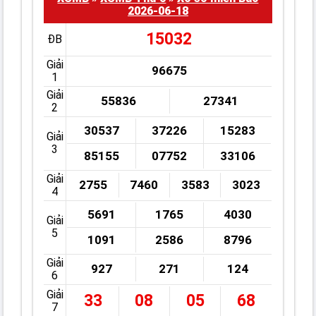
2026-06-18
15032
ĐB
Giải
96675
1
Giải
55836
27341
2
30537
37226
15283
Giải
3
85155
07752
33106
Giải
2755
7460
3583
3023
4
5691
1765
4030
Giải
5
1091
2586
8796
Giải
927
271
124
6
Giải
33
08
05
68
7