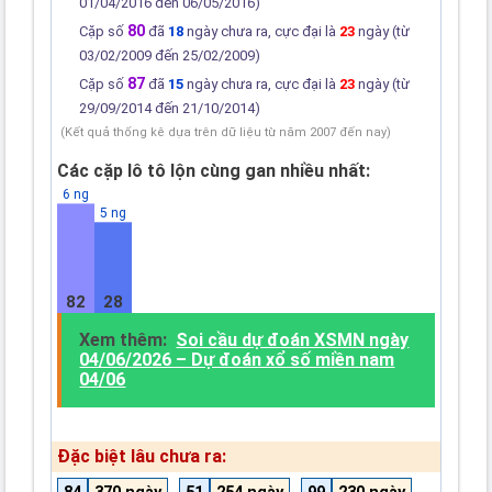
01/04/2016 đến 06/05/2016)
80
Cặp số
đã
18
ngày chưa ra, cực đại là
23
ngày (từ
03/02/2009 đến 25/02/2009)
87
Cặp số
đã
15
ngày chưa ra, cực đại là
23
ngày (từ
29/09/2014 đến 21/10/2014)
(Kết quả thống kê dựa trên dữ liệu từ năm 2007 đến nay)
Các cặp lô tô lộn cùng gan nhiều nhất:
6 ng
5 ng
82
28
Xem thêm:
Soi cầu dự đoán XSMN ngày
04/06/2026 – Dự đoán xổ số miền nam
04/06
Đặc biệt lâu chưa ra: