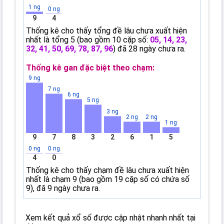
1 ng
0 ng
9
4
Thống kê cho thấy tổng đề lâu chưa xuất hiện
nhất là tổng 5 (bao gồm 10 cặp số:
05, 14, 23,
32, 41, 50, 69, 78, 87, 96
) đã 28 ngày chưa ra.
Thống kê gan đặc biệt theo chạm:
9 ng
7 ng
6 ng
5 ng
3 ng
2 ng
2 ng
1 ng
9
7
8
3
2
6
1
5
0 ng
0 ng
4
0
Thống kê cho thấy chạm đề lâu chưa xuất hiện
nhất là chạm 9 (bao gồm 19 cặp số có chứa số
9), đã 9 ngày chưa ra.
Xem kết quả xổ số được cập nhật nhanh nhất tại