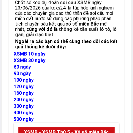
Chốt số kèo dự đoán
soi cầu XSMB
ngày
23/06/2026 của kqxs24, là tập hợp kinh nghiệm
của các chuyên gia cao thủ thần đề soi cầu mọi
miền đất nước sử dụng các phương pháp phân
tích chuyên sâu kết quả xổ số
miền Bắc
mới
nhất,
cùng với đó là
thống kê tần suất lô tô
,
lô
gan
,
giải đặc biệt
Ngoài ra các bạn có thể cùng theo dõi các kết
quả thống kê dưới đây:
XSMB 10 ngày
XSMB 30 ngày
60 ngày
90 ngày
100 ngày
120 ngày
160 ngày
200 ngày
300 ngày
400 ngày
500 ngày
XSMB
XSMB Thứ 5
Xổ số miền Bắc
»
»