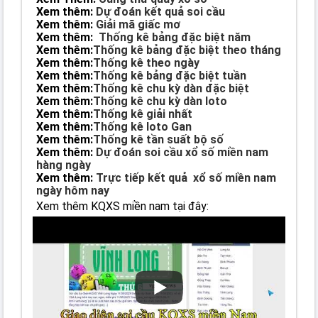
Xem thêm:
Dự đoán kết quả soi cầu
Xem thêm:
Giải mã giấc mơ
Xem thêm:
Thống kê bảng đặc biệt năm
Xem thêm:
Thống kê bảng đặc biệt theo tháng
Xem thêm:
Thống kê theo ngày
Xem thêm:
Thống kê bảng đặc biệt tuần
Xem thêm:
Thống kê chu kỳ dàn đặc biệt
Xem thêm:
Thống kê chu kỳ dàn loto
Xem thêm:
Thống kê giải nhất
Xem thêm:
Thống kê loto Gan
Xem thêm:
Thống kê tần suất bộ số
Xem thêm:
Dự đoán soi cầu xổ số miền nam
hàng ngày
Xem thêm:
Trực tiếp kết quả xổ số miền nam
ngày hôm nay
Xem thêm KQXS miền nam tại đây: