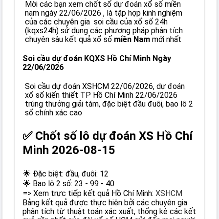
Mời các bạn xem chốt số dự đoán xổ số miền
nam ngày 22/06/2026 , là tập hợp kinh nghiệm
của các chuyên gia soi cầu của xổ số 24h
(kqxs24h) sử dụng các phương pháp phân tích
chuyên sâu kết quả xổ số
miền Nam
mới nhất
Soi cầu dự đoán KQXS Hồ Chí Minh Ngày
22/06/2026
Soi cầu dự đoán XSHCM 22/06/2026, dự đoán
xổ số kiến thiết TP Hồ Chí Minh 22/06/2026
trúng thưởng giải tám, đặc biệt đầu đuôi, bao lô 2
số chính xác
cao
✅ Chốt số lô dự đoán XS Hồ Chí
Minh 2026-08-15
🌟 Đặc biệt: đầu, đuôi:
12
🌟 Bao lô 2 số:
23 - 99 - 40
=> Xem trực tiếp kết quả Hồ Chí Minh:
XSHCM
Bảng kết quả được thực hiện bởi các chuyên gia
phân tích từ thuật toán xác xuất, thống kê các kết