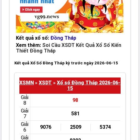
Kết quả xổ số:
Đồng Tháp
Xem thêm:
Soi Cầu XSDT Kết Quả Xổ Số Kiến
Thiết Đồng Tháp
Kết quả Xổ Số Đồng Tháp kỳ trước ngày 2026-06-15
XSMN
XSDT
Xổ số Đồng Tháp 2026-06-
»
»
15
Giải
98
8
Giải
581
7
Giải
9076
2509
5374
6
Giải