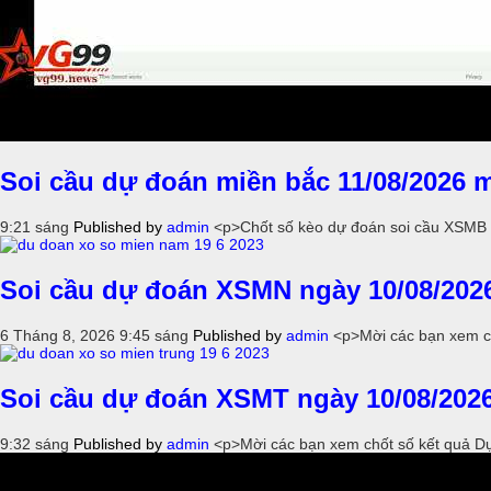
Soi cầu dự đoán miền bắc 11/08/2026 
9:21 sáng
Published by
admin
<p>Chốt số kèo dự đoán soi cầu XSMB n
Soi cầu dự đoán XSMN ngày 10/08/202
6 Tháng 8, 2026 9:45 sáng
Published by
admin
<p>Mời các bạn xem ch
Soi cầu dự đoán XSMT ngày 10/08/2026
9:32 sáng
Published by
admin
<p>Mời các bạn xem chốt số kết quả Dự