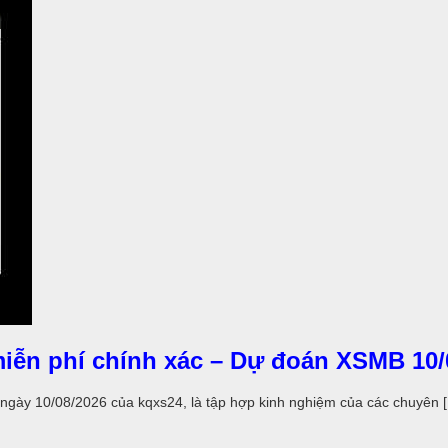
miễn phí chính xác – Dự đoán XSMB 10/
ngày 10/08/2026 của kqxs24, là tập hợp kinh nghiệm của các chuyên 