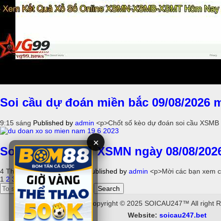
Soi cầu dự đoán miền bắc 09/08/2026 
9:15 sáng
Published by
admin
<p>Chốt số kèo dự đoán soi cầu XSMB 
×
Soi cầu dự đoán XSMN ngày 08/08/202
4 Tháng 8, 2026 9:38 sáng
Published by
admin
<p>Mời các bạn xem ch
1
2
3
…
27
Trang sau »
Search
Copyright © 2025 SOICAU247™ All right 
Website:
soicau247.bet