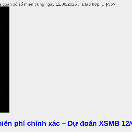
 đoán xổ số miền trung ngày 12/08/2026 , là tập hợp […]</p>
miễn phí chính xác – Dự đoán XSMB 12/