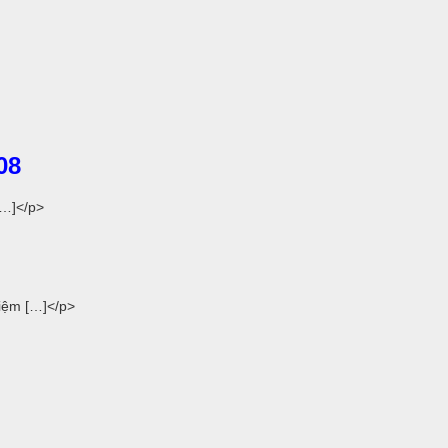
08
[…]</p>
hiệm […]</p>