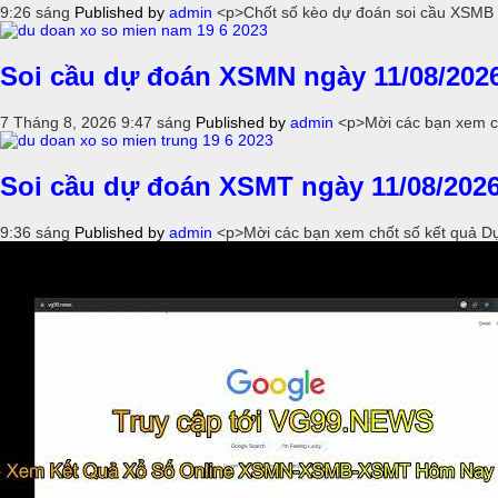
9:26 sáng
Published by
admin
<p>Chốt số kèo dự đoán soi cầu XSMB 
Soi cầu dự đoán XSMN ngày 11/08/2026
7 Tháng 8, 2026 9:47 sáng
Published by
admin
<p>Mời các bạn xem ch
Soi cầu dự đoán XSMT ngày 11/08/2026
9:36 sáng
Published by
admin
<p>Mời các bạn xem chốt số kết quả Dự