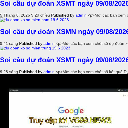
Soi cầu dự đoán XSMT ngày 09/08/2026
5 Tháng 8, 2026 9:29 chiều
Published by
admin
<p>Mời các bạn xem ch
Soi cầu dự đoán XSMN ngày 09/08/202
9:41 sáng
Published by
admin
<p>Mời các bạn xem chốt số dự đoán xổ
Soi cầu dự đoán XSMT ngày 09/08/2026
9:28 sáng
Published by
admin
<p>Mời các bạn xem chốt số kết quả Dự