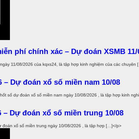
miễn phí chính xác – Dự đoán XSMB 11/
gày 11/08/2026 của kqxs24, là tập hợp kinh nghiệm của các chuyên 
6 – Dự đoán xổ số miền nam 10/08
ốt số dự đoán xổ số miền nam ngày 10/08/2026 , là tập hợp kinh ng
 – Dự đoán xổ số miền trung 10/08
 đoán xổ số miền trung ngày 10/08/2026 , là tập hợp […]</p>