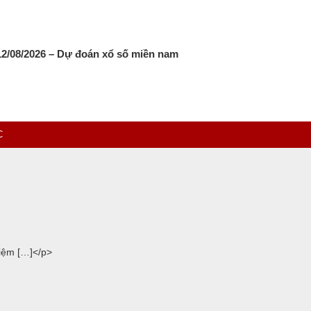
12/08/2026 – Dự đoán xổ số miền nam
C
hiệm […]</p>