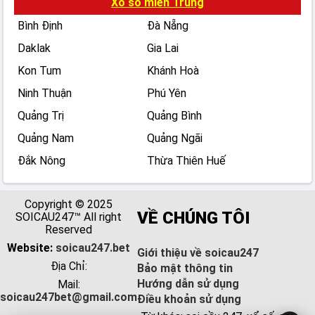
Xổ số miền Trung
Bình Định
Đà Nẵng
Daklak
Gia Lai
Kon Tum
Khánh Hoà
Ninh Thuận
Phú Yên
Quảng Trị
Quảng Bình
Quảng Nam
Quảng Ngãi
Đắk Nông
Thừa Thiên Huế
Copyright © 2025
VỀ CHÚNG TÔI
SOICAU247™ All right
Reserved
Website:
soicau247.bet
Giới thiệu về soicau247
Địa Chỉ:
Bảo mật thông tin
Hướng dẫn sử dụng
Mail:
soicau247bet@gmail.com
Điều khoản sử dụng