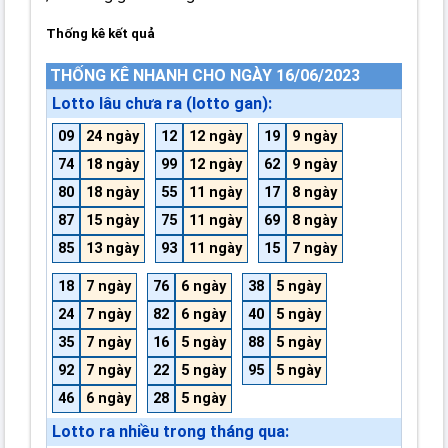
Thống kê kết quả
THỐNG KÊ NHANH CHO NGÀY 16/06/2023
Lotto lâu chưa ra (lotto gan):
09
24 ngày
12
12 ngày
19
9 ngày
74
18 ngày
99
12 ngày
62
9 ngày
80
18 ngày
55
11 ngày
17
8 ngày
87
15 ngày
75
11 ngày
69
8 ngày
85
13 ngày
93
11 ngày
15
7 ngày
18
7 ngày
76
6 ngày
38
5 ngày
24
7 ngày
82
6 ngày
40
5 ngày
35
7 ngày
16
5 ngày
88
5 ngày
92
7 ngày
22
5 ngày
95
5 ngày
46
6 ngày
28
5 ngày
Lotto ra nhiều trong tháng qua: