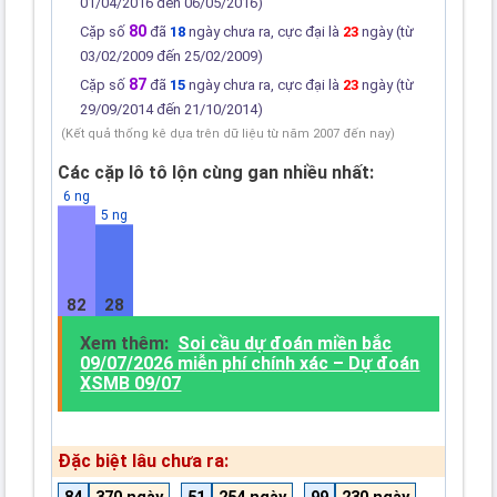
01/04/2016 đến 06/05/2016)
80
Cặp số
đã
18
ngày chưa ra, cực đại là
23
ngày (từ
03/02/2009 đến 25/02/2009)
87
Cặp số
đã
15
ngày chưa ra, cực đại là
23
ngày (từ
29/09/2014 đến 21/10/2014)
(Kết quả thống kê dựa trên dữ liệu từ năm 2007 đến nay)
Các cặp lô tô lộn cùng gan nhiều nhất:
6 ng
5 ng
82
28
Xem thêm:
Soi cầu dự đoán miền bắc
09/07/2026 miễn phí chính xác – Dự đoán
XSMB 09/07
Đặc biệt lâu chưa ra: