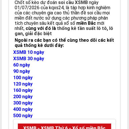
Chốt số kèo dự đoán
soi cầu XSMB
ngày
01/07/2026 của kqxs24, là tập hợp kinh nghiệm
của các chuyên gia cao thủ thần đề soi cầu mọi
miền đất nước sử dụng các phương pháp phân
tích chuyên sâu kết quả xổ số
miền Bắc
mới
nhất,
cùng với đó là
thống kê tần suất lô tô
,
lô
gan
,
giải đặc biệt
Ngoài ra các bạn có thể cùng theo dõi các kết
quả thống kê dưới đây:
XSMB 10 ngày
XSMB 30 ngày
60 ngày
90 ngày
100 ngày
120 ngày
160 ngày
200 ngày
300 ngày
400 ngày
500 ngày
XSMB
XSMB Thứ 6
Xổ số miền Bắc
»
»