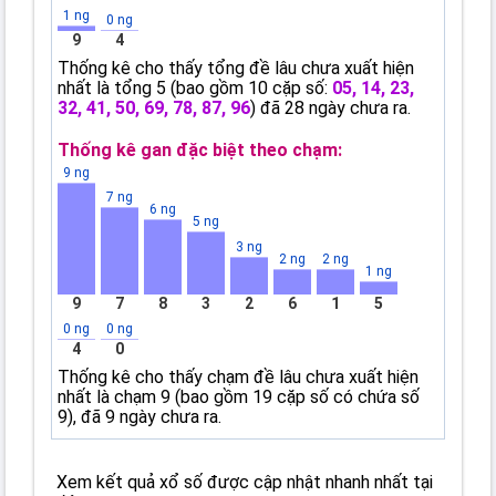
1 ng
0 ng
9
4
Thống kê cho thấy tổng đề lâu chưa xuất hiện
nhất là tổng 5 (bao gồm 10 cặp số:
05, 14, 23,
32, 41, 50, 69, 78, 87, 96
) đã 28 ngày chưa ra.
Thống kê gan đặc biệt theo chạm:
9 ng
7 ng
6 ng
5 ng
3 ng
2 ng
2 ng
1 ng
9
7
8
3
2
6
1
5
0 ng
0 ng
4
0
Thống kê cho thấy chạm đề lâu chưa xuất hiện
nhất là chạm 9 (bao gồm 19 cặp số có chứa số
9), đã 9 ngày chưa ra.
Xem kết quả xổ số được cập nhật nhanh nhất tại