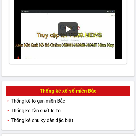
Thống kê xổ số miền Bắc
Thống kê lô gan miền Bắc
Thống kê tần suất lô tô
Thống kê chu kỳ dàn đặc biệt